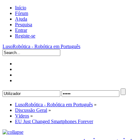
Início
Fórum
Ajuda
Pesquisa
Entrar
Registe-se
LusoRobótica - Robótica em Português
LusoRobótica - Robótica em Português
»
Discussão Geral
»
Vídeos
»
EU Just Changed Smartphones Forever