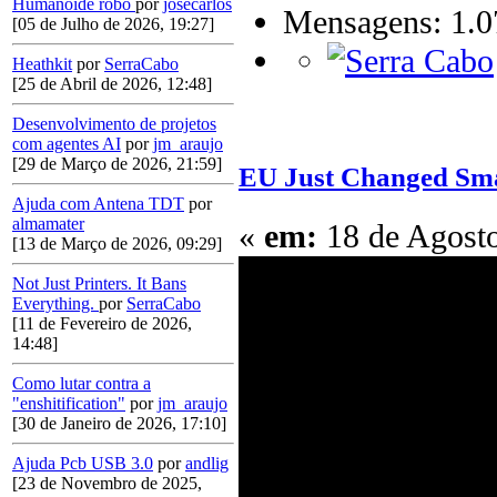
Humanoide robô
por
josecarlos
Mensagens: 1.0
[05 de Julho de 2026, 19:27]
Heathkit
por
SerraCabo
[25 de Abril de 2026, 12:48]
Desenvolvimento de projetos
com agentes AI
por
jm_araujo
[29 de Março de 2026, 21:59]
EU Just Changed Sma
Ajuda com Antena TDT
por
almamater
«
em:
18 de Agosto
[13 de Março de 2026, 09:29]
Not Just Printers. It Bans
Everything.
por
SerraCabo
[11 de Fevereiro de 2026,
14:48]
Como lutar contra a
"enshitification"
por
jm_araujo
[30 de Janeiro de 2026, 17:10]
Ajuda Pcb USB 3.0
por
andlig
[23 de Novembro de 2025,