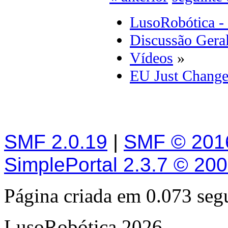
LusoRobótica -
Discussão Gera
Vídeos
»
EU Just Change
SMF 2.0.19
|
SMF © 201
SimplePortal 2.3.7 © 20
Página criada em 0.073 se
LusoRobótica 2026