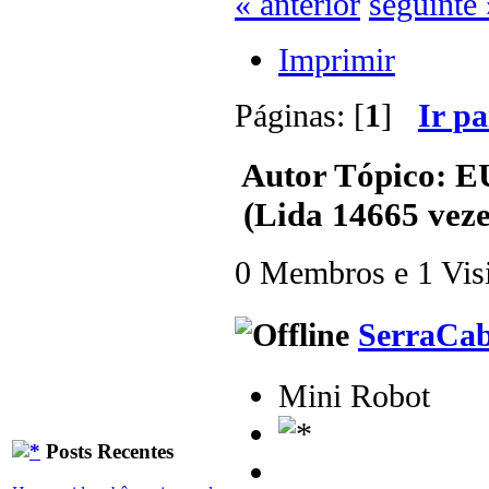
« anterior
seguinte 
Imprimir
Páginas: [
1
]
Ir p
Autor
Tópico: E
(Lida 14665 veze
0 Membros e 1 Visit
SerraCa
Mini Robot
Posts Recentes