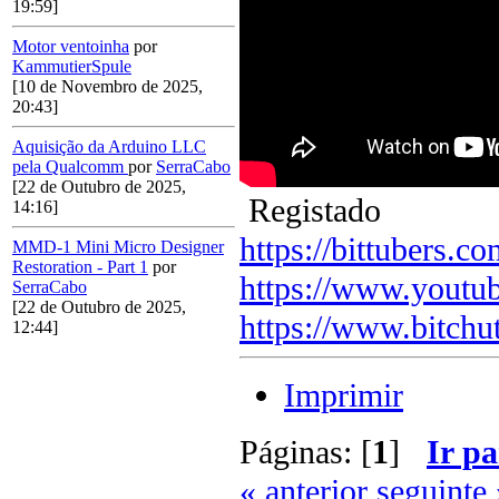
19:59]
Motor ventoinha
por
KammutierSpule
[10 de Novembro de 2025,
20:43]
Aquisição da Arduino LLC
pela Qualcomm
por
SerraCabo
[22 de Outubro de 2025,
Registado
14:16]
https://bittubers.
MMD-1 Mini Micro Designer
Restoration - Part 1
por
https://www.youtu
SerraCabo
[22 de Outubro de 2025,
https://www.bitchu
12:44]
Imprimir
Páginas: [
1
]
Ir pa
« anterior
seguinte 