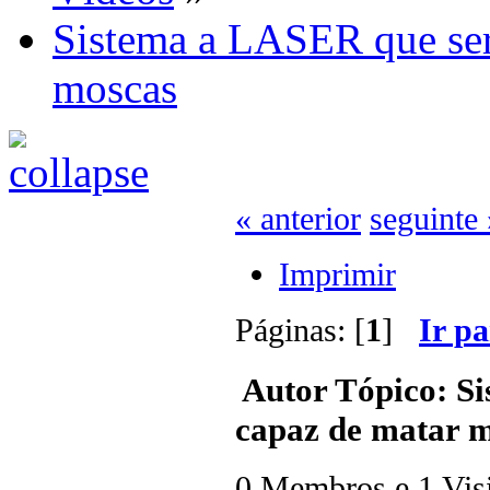
Sistema a LASER que se
moscas
« anterior
seguinte 
Imprimir
Páginas: [
1
]
Ir p
Autor
Tópico: S
capaz de matar m
0 Membros e 1 Visit