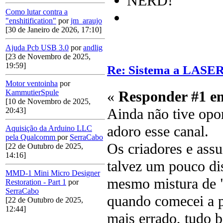
NERD!
Como lutar contra a
"enshitification"
por
jm_araujo
[30 de Janeiro de 2026, 17:10]
Ajuda Pcb USB 3.0
por
andlig
[23 de Novembro de 2025,
19:59]
Re: Sistema a LASER
Motor ventoinha
por
«
Responder #1 e
KammutierSpule
[10 de Novembro de 2025,
Ainda não tive opo
20:43]
adoro esse canal.
Aquisição da Arduino LLC
pela Qualcomm
por
SerraCabo
Os criadores e ass
[22 de Outubro de 2025,
14:16]
talvez um pouco di
MMD-1 Mini Micro Designer
mesmo mistura de "
Restoration - Part 1
por
SerraCabo
quando comecei a p
[22 de Outubro de 2025,
12:44]
mais errado, tudo 