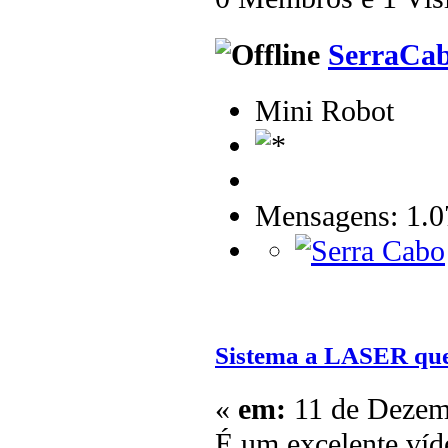
SerraCa
Mini Robot
Mensagens: 1.0
Sistema a LASER que
«
em:
11 de Dezemb
É um excelente víd