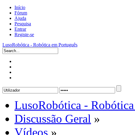
Início
Fórum
Ajuda
Pesquisa
Entrar
Registe-se
LusoRobótica - Robótica em Português
LusoRobótica - Robótica
Discussão Geral
»
Vídeos
»