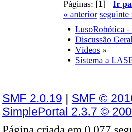
Páginas: [
1
]
Ir pa
« anterior
seguinte 
LusoRobótica -
Discussão Gera
Vídeos
»
Sistema a LASE
SMF 2.0.19
|
SMF © 201
SimplePortal 2.3.7 © 20
Página criada em 0.077 se