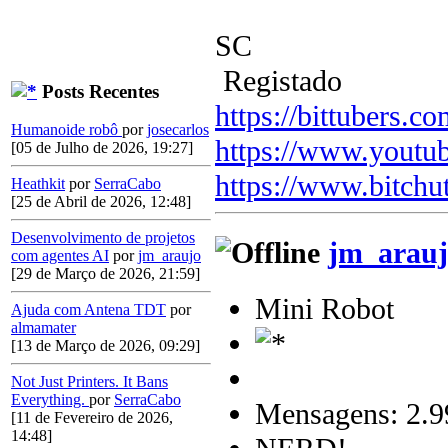
SC
Registado
Posts Recentes
https://bittubers.
Humanoide robô
por
josecarlos
https://www.youtu
[05 de Julho de 2026, 19:27]
https://www.bitchu
Heathkit
por
SerraCabo
[25 de Abril de 2026, 12:48]
Desenvolvimento de projetos
jm_arauj
com agentes AI
por
jm_araujo
[29 de Março de 2026, 21:59]
Mini Robot
Ajuda com Antena TDT
por
almamater
[13 de Março de 2026, 09:29]
Not Just Printers. It Bans
Everything.
por
SerraCabo
Mensagens: 2.9
[11 de Fevereiro de 2026,
14:48]