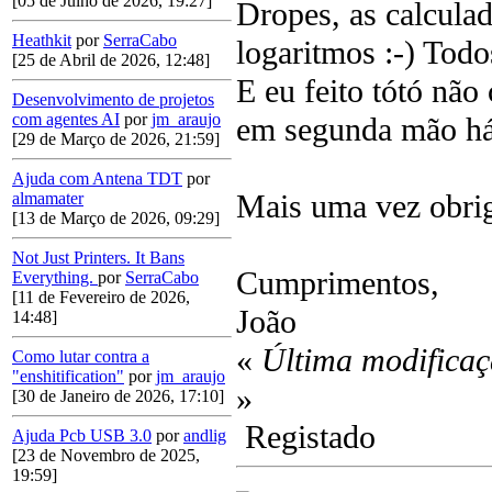
[05 de Julho de 2026, 19:27]
Dropes, as calculad
Heathkit
por
SerraCabo
logaritmos :-) Tod
[25 de Abril de 2026, 12:48]
E eu feito tótó nã
Desenvolvimento de projetos
com agentes AI
por
jm_araujo
em segunda mão há 
[29 de Março de 2026, 21:59]
Ajuda com Antena TDT
por
Mais uma vez obri
almamater
[13 de Março de 2026, 09:29]
Not Just Printers. It Bans
Cumprimentos,
Everything.
por
SerraCabo
[11 de Fevereiro de 2026,
João
14:48]
«
Última modificaç
Como lutar contra a
"enshitification"
por
jm_araujo
»
[30 de Janeiro de 2026, 17:10]
Registado
Ajuda Pcb USB 3.0
por
andlig
[23 de Novembro de 2025,
19:59]