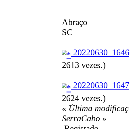
Abraço
SC
20220630_1646
2613 vezes.)
20220630_1647
2624 vezes.)
«
Última modificaç
SerraCabo
»
Registado