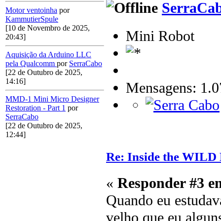
SerraCa
Motor ventoinha
por
KammutierSpule
[10 de Novembro de 2025,
Mini Robot
20:43]
Aquisição da Arduino LLC
pela Qualcomm
por
SerraCabo
[22 de Outubro de 2025,
14:16]
Mensagens: 1.0
MMD-1 Mini Micro Designer
Restoration - Part 1
por
SerraCabo
[22 de Outubro de 2025,
12:44]
Re: Inside the WILD
«
Responder #3 e
Quando eu estudava
velho que eu algun