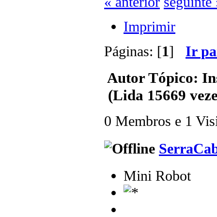
« anterior
seguinte 
Imprimir
Páginas: [
1
]
Ir p
Autor
Tópico: In
(Lida 15669 veze
0 Membros e 1 Visit
SerraCa
Mini Robot