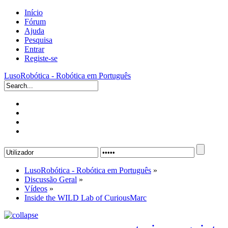
Início
Fórum
Ajuda
Pesquisa
Entrar
Registe-se
LusoRobótica - Robótica em Português
LusoRobótica - Robótica em Português
»
Discussão Geral
»
Vídeos
»
Inside the WILD Lab of CuriousMarc