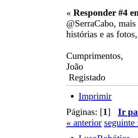
«
Responder #4 e
@SerraCabo, mais u
histórias e as fotos
Cumprimentos,
João
Registado
Imprimir
Páginas: [
1
]
Ir pa
« anterior
seguinte 