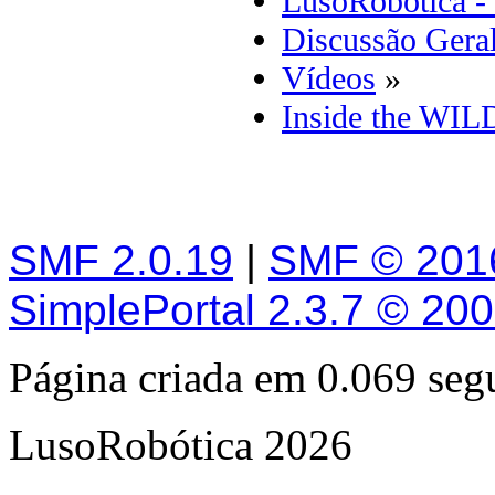
LusoRobótica -
Discussão Gera
Vídeos
»
Inside the WIL
SMF 2.0.19
|
SMF © 201
SimplePortal 2.3.7 © 20
Página criada em 0.069 se
LusoRobótica 2026