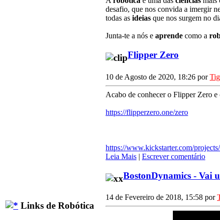
A
robótica
é uma das
ciências
mais
desafio, que nos convida a imergir n
todas as
ideias
que nos surgem no dia
Junta-te a nós e
aprende
como a
rob
Flipper Zero
10 de Agosto de 2020, 18:26 por
Ti
Acabo de conhecer o Flipper Zero e c
https://flipperzero.one/zero
https://www.kickstarter.com/projects
Leia Mais
|
Escrever comentário
BostonDynamics - Vai
14 de Fevereiro de 2018, 15:58 por
Links de Robótica