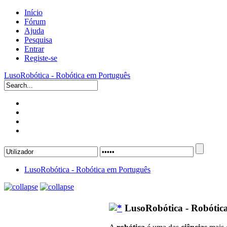
Início
Fórum
Ajuda
Pesquisa
Entrar
Registe-se
LusoRobótica - Robótica em Português
LusoRobótica - Robótica em Português
LusoRobótica - Robótic