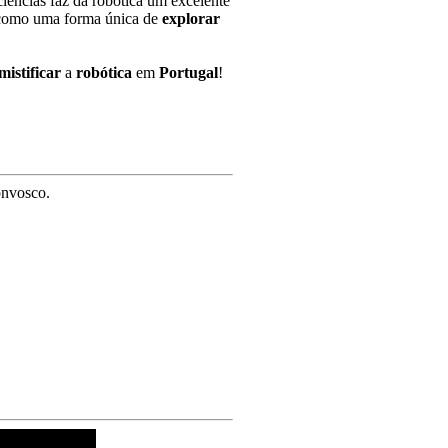
iências faz da robótica um excelente
omo uma forma única de
explorar
mistificar
a
robótica
em
Portugal
!
onvosco.