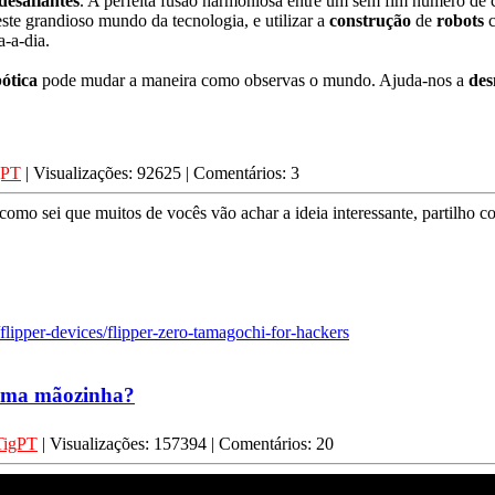
desafiantes
. A perfeita fusão harmoniosa entre um sem fim número de c
este grandioso mundo da tecnologia, e utilizar a
construção
de
robots
c
-a-dia.
ótica
pode mudar a maneira como observas o mundo. Ajuda-nos a
des
gPT
| Visualizações: 92625 | Comentários: 3
omo sei que muitos de vocês vão achar a ideia interessante, partilho c
/flipper-devices/flipper-zero-tamagochi-for-hackers
 uma mãozinha?
TigPT
| Visualizações: 157394 | Comentários: 20