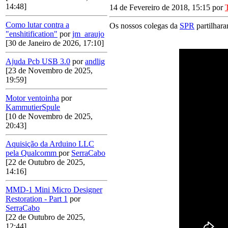
14:48]
14 de Fevereiro de 2018, 15:15 por
Como lutar contra a
Os nossos colegas da
SPR
partilhara
"enshitification"
por
jm_araujo
[30 de Janeiro de 2026, 17:10]
Ajuda Pcb USB 3.0
por
andlig
[23 de Novembro de 2025,
19:59]
Motor ventoinha
por
KammutierSpule
[10 de Novembro de 2025,
20:43]
Aquisição da Arduino LLC
pela Qualcomm
por
SerraCabo
[22 de Outubro de 2025,
14:16]
MMD-1 Mini Micro Designer
Restoration - Part 1
por
SerraCabo
[22 de Outubro de 2025,
12:44]