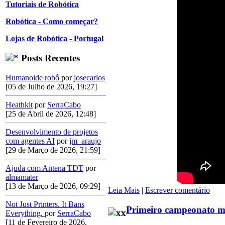
Tutoriais de Robótica
Robótica - Como começar?
Lojas de Robótica - Portugal
Posts Recentes
Humanoide robô
por
josecarlos
[05 de Julho de 2026, 19:27]
Heathkit
por
SerraCabo
[25 de Abril de 2026, 12:48]
Desenvolvimento de projetos
com agentes AI
por
jm_araujo
[29 de Março de 2026, 21:59]
Ajuda com Antena TDT
por
almamater
[13 de Março de 2026, 09:29]
Leia Mais
|
Escrever comentário
Not Just Printers. It Bans
Primeiro campeonato mu
Everything.
por
SerraCabo
[11 de Fevereiro de 2026,