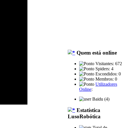
Quem está online
Visitantes: 672
Spiders: 4
Escondidos: 0
Membros: 0
Utilizadores
Online
:
Baidu (4)
Estatística
LusoRobótica
Total de