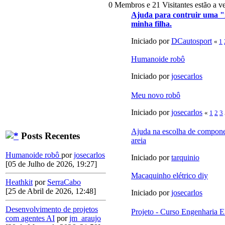
0 Membros e 21 Visitantes estão a ve
Ajuda para contruir uma "m
minha filha.
Iniciado por
DCautosport
«
1
Humanoide robô
Iniciado por
josecarlos
Meu novo robô
Iniciado por
josecarlos
«
1
2
3
Ajuda na escolha de compone
Posts Recentes
areia
Humanoide robô
por
josecarlos
Iniciado por
tarquinio
[05 de Julho de 2026, 19:27]
Macaquinho elétrico diy
Heathkit
por
SerraCabo
[25 de Abril de 2026, 12:48]
Iniciado por
josecarlos
Desenvolvimento de projetos
Projeto - Curso Engenharia E
com agentes AI
por
jm_araujo