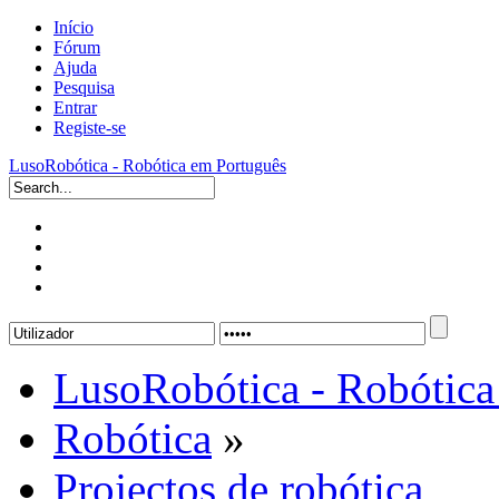
Início
Fórum
Ajuda
Pesquisa
Entrar
Registe-se
LusoRobótica - Robótica em Português
LusoRobótica - Robótica
Robótica
»
Projectos de robótica