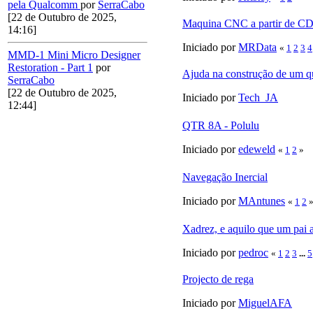
pela Qualcomm
por
SerraCabo
[22 de Outubro de 2025,
Maquina CNC a partir de C
14:16]
Iniciado por
MRData
«
1
2
3
4
MMD-1 Mini Micro Designer
Restoration - Part 1
por
Ajuda na construção de um q
SerraCabo
[22 de Outubro de 2025,
Iniciado por
Tech_JA
12:44]
QTR 8A - Polulu
Iniciado por
edeweld
«
1
2
»
Navegação Inercial
Iniciado por
MAntunes
«
1
2
Xadrez, e aquilo que um pai 
Iniciado por
pedroc
«
1
2
3
...
5
Projecto de rega
Iniciado por
MiguelAFA