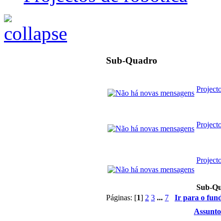
Sub-Quadro
Project
Project
Project
Sub-Q
Páginas: [
1
]
2
3
...
7
Ir para o fun
Assunto