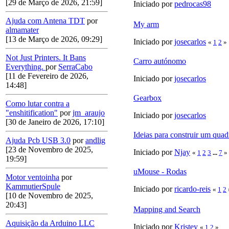
[29 de Março de 2026, 21:59]
Iniciado por
pedrocas98
Ajuda com Antena TDT
por
My arm
almamater
[13 de Março de 2026, 09:29]
Iniciado por
josecarlos
«
1
2
»
Not Just Printers. It Bans
Carro autónomo
Everything.
por
SerraCabo
[11 de Fevereiro de 2026,
Iniciado por
josecarlos
14:48]
Gearbox
Como lutar contra a
"enshitification"
por
jm_araujo
Iniciado por
josecarlos
[30 de Janeiro de 2026, 17:10]
Ideias para construir um qua
Ajuda Pcb USB 3.0
por
andlig
[23 de Novembro de 2025,
Iniciado por
Njay
«
1
2
3
...
7
»
19:59]
uMouse - Rodas
Motor ventoinha
por
KammutierSpule
Iniciado por
ricardo-reis
«
1
2
[10 de Novembro de 2025,
20:43]
Mapping and Search
Aquisição da Arduino LLC
Iniciado por
Kristey
«
1
2
»