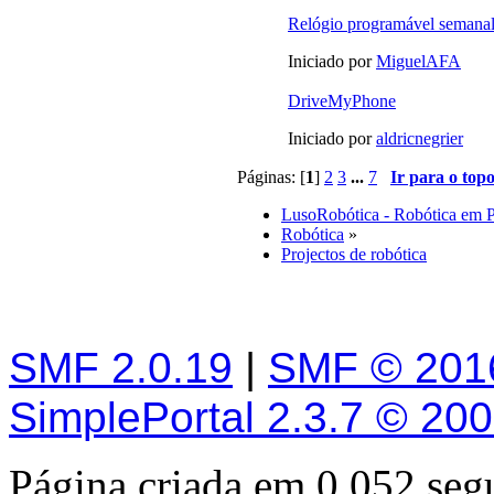
Relógio programável semana
Iniciado por
MiguelAFA
DriveMyPhone
Iniciado por
aldricnegrier
Páginas: [
1
]
2
3
...
7
Ir para o top
LusoRobótica - Robótica em 
Robótica
»
Projectos de robótica
SMF 2.0.19
|
SMF © 201
SimplePortal 2.3.7 © 20
Página criada em 0.052 se