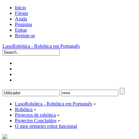
Início
Fórum
Ajuda
Pesquisa
Entrar
Registe-se
LusoRobótica - Robótica em Português
LusoRobótica - Robótica em Português
»
Robótica
»
Projectos de robótica
»
Projectos Concluídos
»
O meu primeiro robot funcional