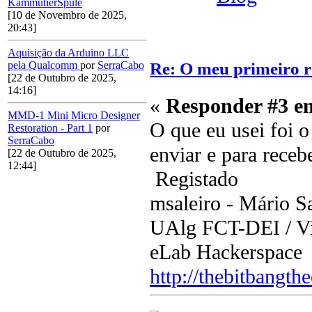
KammutierSpule
[10 de Novembro de 2025,
20:43]
Aquisição da Arduino LLC
Re: O meu primeiro r
pela Qualcomm
por
SerraCabo
[22 de Outubro de 2025,
14:16]
«
Responder #3 e
MMD-1 Mini Micro Designer
O que eu usei foi 
Restoration - Part 1
por
SerraCabo
enviar e para recebe
[22 de Outubro de 2025,
12:44]
Registado
msaleiro - Mário Sa
UAlg FCT-DEI / Vis
eLab Hackerspace
http://thebitbangth