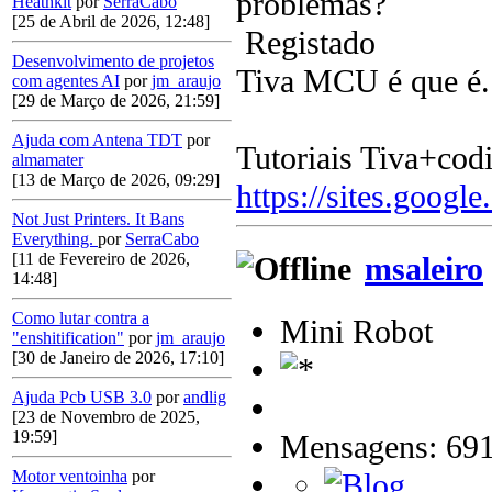
problemas?
Heathkit
por
SerraCabo
[25 de Abril de 2026, 12:48]
Registado
Desenvolvimento de projetos
Tiva MCU é que é.
com agentes AI
por
jm_araujo
[29 de Março de 2026, 21:59]
Ajuda com Antena TDT
por
Tutoriais Tiva+cod
almamater
[13 de Março de 2026, 09:29]
https://sites.google
Not Just Printers. It Bans
Everything.
por
SerraCabo
[11 de Fevereiro de 2026,
msaleiro
14:48]
Como lutar contra a
Mini Robot
"enshitification"
por
jm_araujo
[30 de Janeiro de 2026, 17:10]
Ajuda Pcb USB 3.0
por
andlig
[23 de Novembro de 2025,
19:59]
Mensagens: 69
Motor ventoinha
por