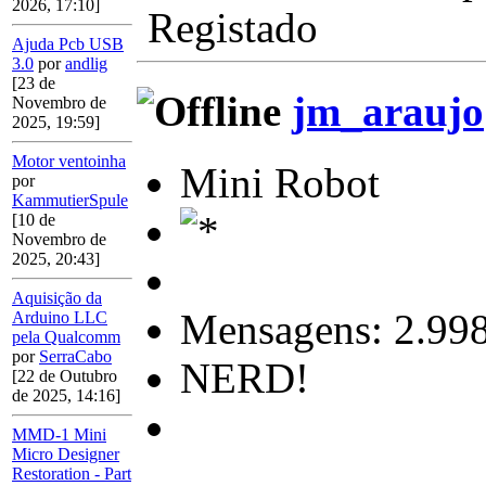
2026, 17:10]
Registado
Ajuda Pcb USB
3.0
por
andlig
[23 de
jm_araujo
Novembro de
2025, 19:59]
Motor ventoinha
Mini Robot
por
KammutierSpule
[10 de
Novembro de
2025, 20:43]
Aquisição da
Mensagens: 2.99
Arduino LLC
pela Qualcomm
por
SerraCabo
NERD!
[22 de Outubro
de 2025, 14:16]
MMD-1 Mini
Micro Designer
Restoration - Part