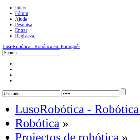
Início
Fórum
Ajuda
Pesquisa
Entrar
Registe-se
LusoRobótica - Robótica em Português
LusoRobótica - Robótica
Robótica
»
Projectos de robótica
»