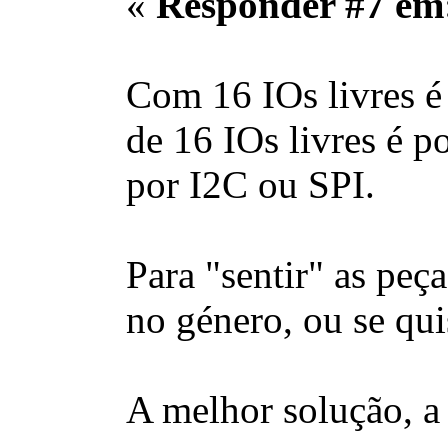
«
Responder #7 em
Com 16 IOs livres é 
de 16 IOs livres é 
por I2C ou SPI.
Para "sentir" as peç
no género, ou se qu
A melhor solução, a