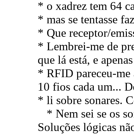
* o xadrez tem 64 c
* mas se tentasse fa
* Que receptor/emis
* Lembrei-me de pres
que lá está, e apen
* RFID pareceu-me a
10 fios cada um... De
* li sobre sonares. 
* Nem sei se os sona
Soluções lógicas nã