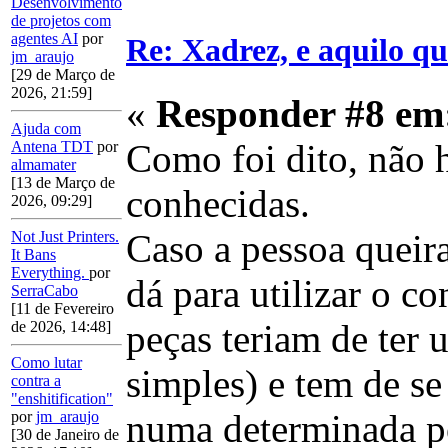
Desenvolvimento
de projetos com
agentes AI
por
Re: Xadrez, e aquilo q
jm_araujo
[29 de Março de
2026, 21:59]
«
Responder #8 em
Ajuda com
Como foi dito, não 
Antena TDT
por
almamater
[13 de Março de
conhecidas.
2026, 09:29]
Caso a pessoa queira
Not Just Printers.
It Bans
Everything.
por
dá para utilizar o c
SerraCabo
[11 de Fevereiro
peças teriam de ter 
de 2026, 14:48]
Como lutar
simples) e tem de se
contra a
"enshitification"
numa determinada p
por
jm_araujo
[30 de Janeiro de