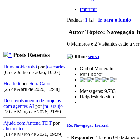
Imprimir
Páginas:
1
[
2
]
Ir para o fundo
Autor
Tópico: Navegação In
0 Membros e 2 Visitantes estão a ver 
Posts Recentes
senso
Humanoide robô
por
josecarlos
Global Moderator
[05 de Julho de 2026, 19:27]
Mini Robot
Heathkit
por
SerraCabo
[25 de Abril de 2026, 12:48]
Mensagens: 9.733
Helpdesk do sitio
Desenvolvimento de projetos
com agentes AI
por
jm_araujo
[29 de Março de 2026, 21:59]
Ajuda com Antena TDT
por
Re: Navegação Inercial
almamater
[13 de Março de 2026, 09:29]
«
Responder #15 em:
04 de Janeiro