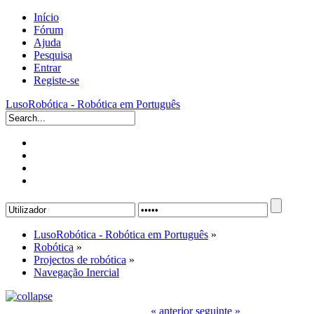
Início
Fórum
Ajuda
Pesquisa
Entrar
Registe-se
LusoRobótica - Robótica em Português
LusoRobótica - Robótica em Português
»
Robótica
»
Projectos de robótica
»
Navegação Inercial
« anterior
seguinte »