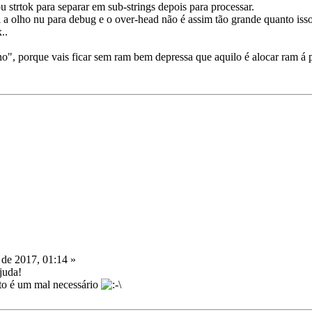
 ou strtok para separar em sub-strings depois para processar.
el a olho nu para debug e o over-head não é assim tão grande quanto isso
..
", porque vais ficar sem ram bem depressa que aquilo é alocar ram á pa
 de 2017, 01:14 »
juda!
eto é um mal necessário