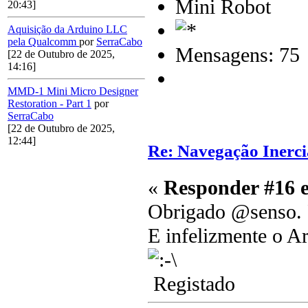
Mini Robot
20:43]
Aquisição da Arduino LLC
pela Qualcomm
por
SerraCabo
Mensagens: 75
[22 de Outubro de 2025,
14:16]
MMD-1 Mini Micro Designer
Restoration - Part 1
por
SerraCabo
[22 de Outubro de 2025,
12:44]
Re: Navegação Inerci
«
Responder #16 
Obrigado @senso. 
E infelizmente o A
Registado