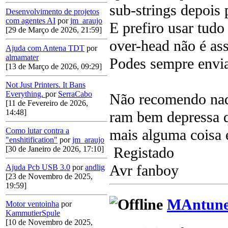
sub-strings depois 
Desenvolvimento de projetos
com agentes AI
por
jm_araujo
E prefiro usar tudo
[29 de Março de 2026, 21:59]
over-head não é ass
Ajuda com Antena TDT
por
almamater
Podes sempre envia
[13 de Março de 2026, 09:29]
Not Just Printers. It Bans
Everything.
por
SerraCabo
Não recomendo nadi
[11 de Fevereiro de 2026,
14:48]
ram bem depressa q
mais alguma coisa e
Como lutar contra a
"enshitification"
por
jm_araujo
Registado
[30 de Janeiro de 2026, 17:10]
Avr fanboy
Ajuda Pcb USB 3.0
por
andlig
[23 de Novembro de 2025,
19:59]
MAntune
Motor ventoinha
por
KammutierSpule
[10 de Novembro de 2025,