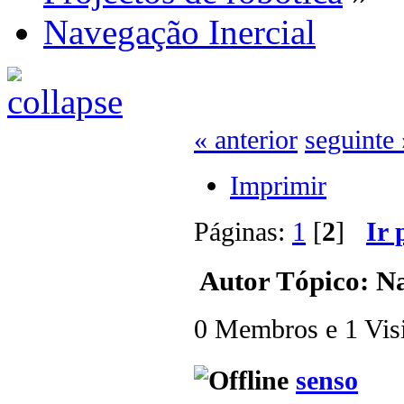
Navegação Inercial
« anterior
seguinte 
Imprimir
Páginas:
1
[
2
]
Ir 
Autor
Tópico: Na
0 Membros e 1 Visit
senso