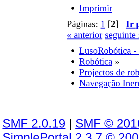
Imprimir
Páginas:
1
[
2
]
Ir 
« anterior
seguinte 
LusoRobótica -
Robótica
»
Projectos de rob
Navegação Inerc
SMF 2.0.19
|
SMF © 201
SimplePortal 2.3.7 © 20