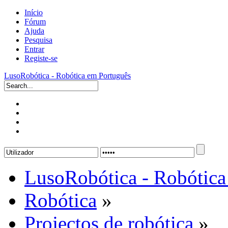
Início
Fórum
Ajuda
Pesquisa
Entrar
Registe-se
LusoRobótica - Robótica em Português
LusoRobótica - Robótica
Robótica
»
Projectos de robótica
»