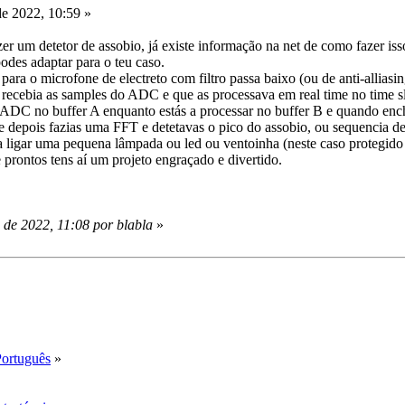
de 2022, 10:59 »
r um detetor de assobio, já existe informação na net de como fazer is
odes adaptar para o teu caso.
para o microfone de electreto com filtro passa baixo (ou de anti-allias
ue recebia as samples do ADC e que as processava em real time no time s
 ADC no buffer A enquanto estás a processar no buffer B e quando ench
e depois fazias uma FFT e detetavas o pico do assobio, ou sequencia d
ia ligar uma pequena lâmpada ou led ou ventoinha (neste caso protegid
prontos tens aí um projeto engraçado e divertido.
 de 2022, 11:08 por blabla
»
Português
»