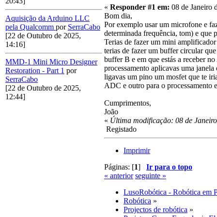
20:43]
«
Responder #1 em:
08 de Janeiro 
Bom dia,
Aquisição da Arduino LLC
Por exemplo usar um microfone e faze
pela Qualcomm
por
SerraCabo
determinada frequência, tom) e que p
[22 de Outubro de 2025,
Terias de fazer um mini amplificador 
14:16]
terias de fazer um buffer circular q
buffer B e em que estás a receber no
MMD-1 Mini Micro Designer
processamento aplicavas uma janela 
Restoration - Part 1
por
ligavas um pino um mosfet que te ir
SerraCabo
ADC e outro para o processamento e 
[22 de Outubro de 2025,
12:44]
Cumprimentos,
João
«
Última modificação: 08 de Janeiro
Registado
Imprimir
Páginas: [
1
]
Ir para o topo
« anterior
seguinte »
LusoRobótica - Robótica em 
Robótica
»
Projectos de robótica
»