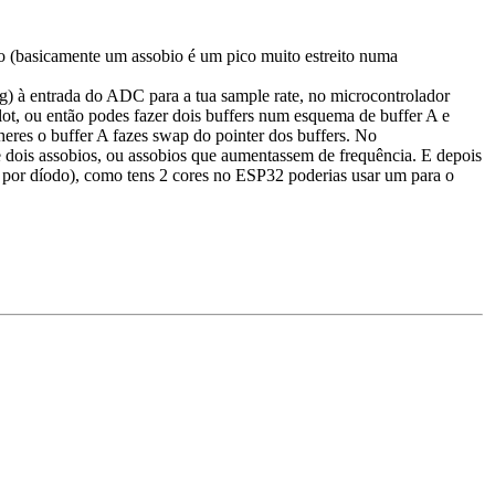
so (basicamente um assobio é um pico muito estreito numa
ing) à entrada do ADC para a tua sample rate, no microcontrolador
lot, ou então podes fazer dois buffers num esquema de buffer A e
eres o buffer A fazes swap do pointer dos buffers. No
e dois assobios, ou assobios que aumentassem de frequência. E depois
o por díodo), como tens 2 cores no ESP32 poderias usar um para o