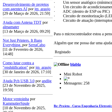
· Um sensor analógico (mínimo)
Desenvolvimento de projetos
· Um circuito de acondicionamento 
com agentes AI
por
jm_araujo
· ADC (dentro de ESP ou PIC)
[29 de Março de 2026, 21:59]
· Circuito de monitorização (L
· Circuito de atuação (interruptor
Ajuda com Antena TDT
por
almamater
[13 de Março de 2026, 09:29]
Para o microcontrolador estou a pens
Not Just Printers. It Bans
Alguém que me possa dar uma ajuda/
Everything.
por
SerraCabo
[11 de Fevereiro de 2026,
Registado
14:48]
Como lutar contra a
blabla
"enshitification"
por
jm_araujo
[30 de Janeiro de 2026, 17:10]
Mini Robot
Ajuda Pcb USB 3.0
por
andlig
Mensagens: 258
[23 de Novembro de 2025,
19:59]
Motor ventoinha
por
KammutierSpule
Re: Projeto - Curso Engenharia Eletroté
[10 de Novembro de 2025,