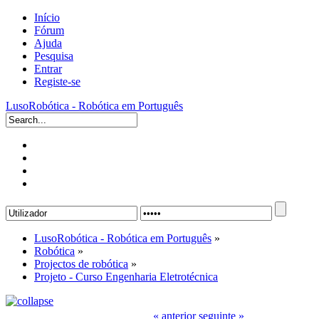
Início
Fórum
Ajuda
Pesquisa
Entrar
Registe-se
LusoRobótica - Robótica em Português
LusoRobótica - Robótica em Português
»
Robótica
»
Projectos de robótica
»
Projeto - Curso Engenharia Eletrotécnica
« anterior
seguinte »