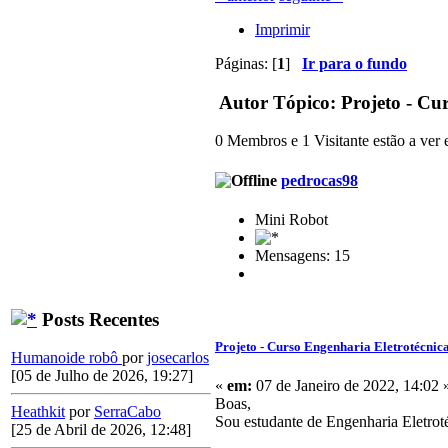
Imprimir
Páginas: [
1
]
Ir para o fundo
Autor
Tópico: Projeto - Cur
0 Membros e 1 Visitante estão a ver e
pedrocas98
Mini Robot
Mensagens: 15
Posts Recentes
Projeto - Curso Engenharia Eletrotécnic
Humanoide robô
por
josecarlos
[05 de Julho de 2026, 19:27]
«
em:
07 de Janeiro de 2022, 14:02 
Boas,
Heathkit
por
SerraCabo
Sou estudante de Engenharia Eletrotéc
[25 de Abril de 2026, 12:48]