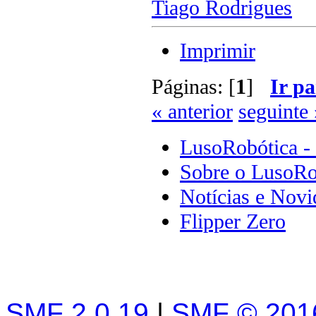
Tiago Rodrigues
Imprimir
Páginas: [
1
]
Ir pa
« anterior
seguinte 
LusoRobótica -
Sobre o LusoRo
Notícias e Novi
Flipper Zero
SMF 2.0.19
|
SMF © 201