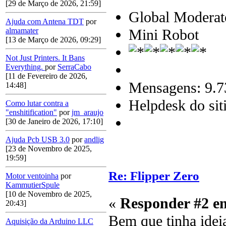
[29 de Março de 2026, 21:59]
Global Moderat
Ajuda com Antena TDT
por
Mini Robot
almamater
[13 de Março de 2026, 09:29]
Not Just Printers. It Bans
Everything.
por
SerraCabo
[11 de Fevereiro de 2026,
Mensagens: 9.7
14:48]
Helpdesk do sit
Como lutar contra a
"enshitification"
por
jm_araujo
[30 de Janeiro de 2026, 17:10]
Ajuda Pcb USB 3.0
por
andlig
[23 de Novembro de 2025,
19:59]
Re: Flipper Zero
Motor ventoinha
por
KammutierSpule
[10 de Novembro de 2025,
«
Responder #2 e
20:43]
Bem que tinha ideia 
Aquisição da Arduino LLC