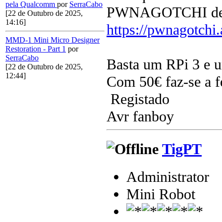
pela Qualcomm
por
SerraCabo
PWNAGOTCHI deve 
[22 de Outubro de 2025,
14:16]
https://pwnagotchi.
MMD-1 Mini Micro Designer
Restoration - Part 1
por
SerraCabo
Basta um RPi 3 e u
[22 de Outubro de 2025,
12:44]
Com 50€ faz-se a fe
Registado
Avr fanboy
TigPT
Administrator
Mini Robot