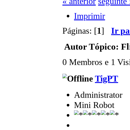
« anterior
seguinte 
Imprimir
Páginas: [
1
]
Ir p
Autor
Tópico: Fl
0 Membros e 1 Visit
TigPT
Administrator
Mini Robot