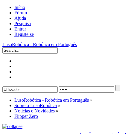
Início
Fórum
Ajuda
Pesquisa
Entrar
Registe-se
LusoRobótica - Robótica em Português
LusoRobótica - Robótica em Português
»
Sobre o LusoRobótica
»
Notícias e Novidades
»
Flipper Zero