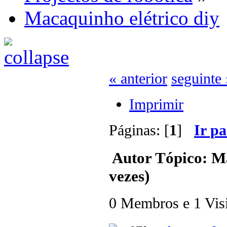
Macaquinho elétrico diy
« anterior
seguinte 
Imprimir
Páginas: [
1
]
Ir p
Autor
Tópico: Ma
vezes)
0 Membros e 1 Visit