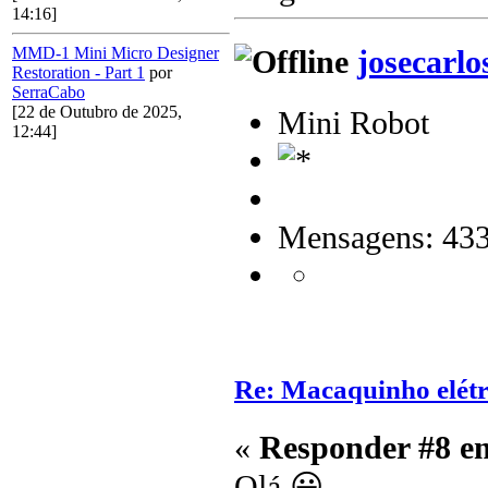
14:16]
josecarlo
MMD-1 Mini Micro Designer
Restoration - Part 1
por
SerraCabo
[22 de Outubro de 2025,
Mini Robot
12:44]
Mensagens: 43
Re: Macaquinho elétr
«
Responder #8 e
Olá 😀