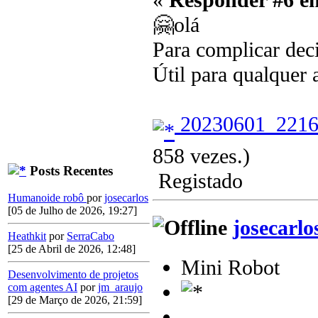
«
Responder #6 e
🤗olá
Para complicar deci
Útil para qualquer 
20230601_2216
858 vezes.)
Posts Recentes
Registado
Humanoide robô
por
josecarlos
[05 de Julho de 2026, 19:27]
josecarlo
Heathkit
por
SerraCabo
[25 de Abril de 2026, 12:48]
Mini Robot
Desenvolvimento de projetos
com agentes AI
por
jm_araujo
[29 de Março de 2026, 21:59]