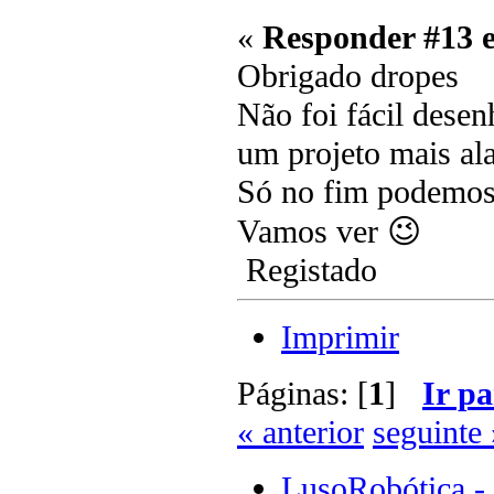
«
Responder #13 
Obrigado dropes
Não foi fácil dese
um projeto mais al
Só no fim podemos a
Vamos ver 😉
Registado
Imprimir
Páginas: [
1
]
Ir pa
« anterior
seguinte 
LusoRobótica -