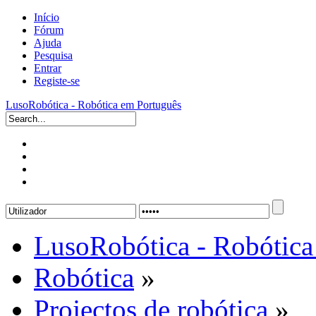
Início
Fórum
Ajuda
Pesquisa
Entrar
Registe-se
LusoRobótica - Robótica em Português
LusoRobótica - Robótica
Robótica
»
Projectos de robótica
»