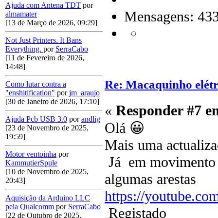
Ajuda com Antena TDT
por
Mensagens: 43
almamater
[13 de Março de 2026, 09:29]
Not Just Printers. It Bans
Everything.
por
SerraCabo
[11 de Fevereiro de 2026,
14:48]
Re: Macaquinho elétr
Como lutar contra a
"enshitification"
por
jm_araujo
[30 de Janeiro de 2026, 17:10]
«
Responder #7 e
Ajuda Pcb USB 3.0
por
andlig
Olá 😀
[23 de Novembro de 2025,
19:59]
Mais uma actualiza
Motor ventoinha
por
Já em movimento fa
KammutierSpule
[10 de Novembro de 2025,
algumas arestas
20:43]
https://youtube.c
Aquisição da Arduino LLC
pela Qualcomm
por
SerraCabo
Registado
[22 de Outubro de 2025,