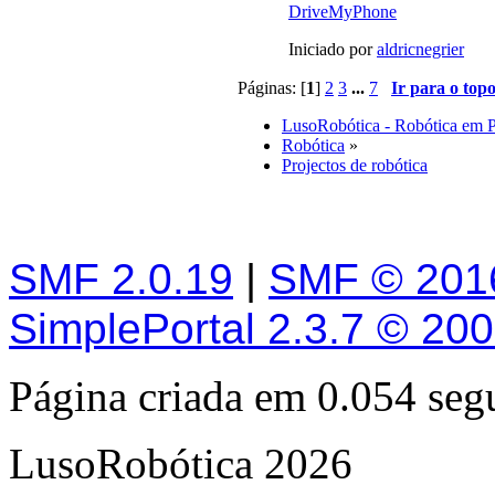
DriveMyPhone
Iniciado por
aldricnegrier
Páginas: [
1
]
2
3
...
7
Ir para o top
LusoRobótica - Robótica em 
Robótica
»
Projectos de robótica
SMF 2.0.19
|
SMF © 201
SimplePortal 2.3.7 © 20
Página criada em 0.054 se
LusoRobótica 2026