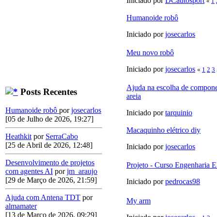
Iniciado por
DCautosport
«
1
Humanoide robô
Iniciado por
josecarlos
Meu novo robô
Iniciado por
josecarlos
«
1
2
3
Ajuda na escolha de compone
Posts Recentes
areia
Humanoide robô
por
josecarlos
Iniciado por
tarquinio
[05 de Julho de 2026, 19:27]
Macaquinho elétrico diy
Heathkit
por
SerraCabo
[25 de Abril de 2026, 12:48]
Iniciado por
josecarlos
Desenvolvimento de projetos
Projeto - Curso Engenharia E
com agentes AI
por
jm_araujo
[29 de Março de 2026, 21:59]
Iniciado por
pedrocas98
Ajuda com Antena TDT
por
My arm
almamater
[13 de Março de 2026, 09:29]