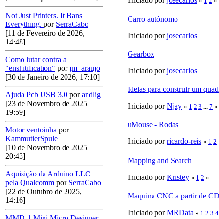
Iniciado por
josecarlos
«
1
2
»
Not Just Printers. It Bans
Carro autónomo
Everything.
por
SerraCabo
[11 de Fevereiro de 2026,
Iniciado por
josecarlos
14:48]
Gearbox
Como lutar contra a
"enshitification"
por
jm_araujo
Iniciado por
josecarlos
[30 de Janeiro de 2026, 17:10]
Ideias para construir um qua
Ajuda Pcb USB 3.0
por
andlig
[23 de Novembro de 2025,
Iniciado por
Njay
«
1
2
3
...
7
»
19:59]
uMouse - Rodas
Motor ventoinha
por
KammutierSpule
Iniciado por
ricardo-reis
«
1
2
[10 de Novembro de 2025,
20:43]
Mapping and Search
Aquisição da Arduino LLC
Iniciado por
Kristey
«
1
2
»
pela Qualcomm
por
SerraCabo
[22 de Outubro de 2025,
Maquina CNC a partir de C
14:16]
Iniciado por
MRData
«
1
2
3
4
MMD-1 Mini Micro Designer