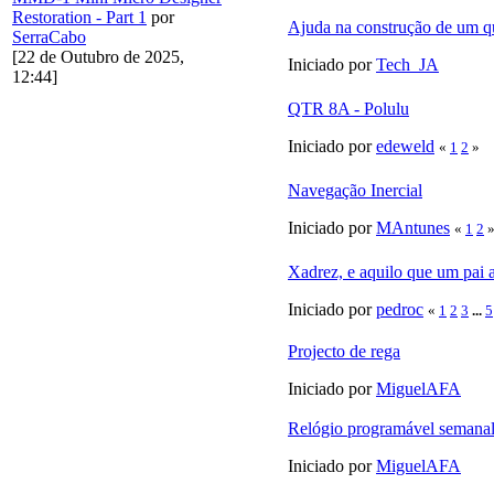
Restoration - Part 1
por
Ajuda na construção de um q
SerraCabo
[22 de Outubro de 2025,
Iniciado por
Tech_JA
12:44]
QTR 8A - Polulu
Iniciado por
edeweld
«
1
2
»
Navegação Inercial
Iniciado por
MAntunes
«
1
2
Xadrez, e aquilo que um pai 
Iniciado por
pedroc
«
1
2
3
...
5
Projecto de rega
Iniciado por
MiguelAFA
Relógio programável semana
Iniciado por
MiguelAFA