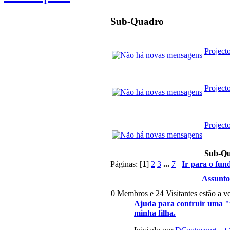
Sub-Quadro
Project
Project
Project
Sub-Q
Páginas: [
1
]
2
3
...
7
Ir para o fun
Assunto
0 Membros e 24 Visitantes estão a ve
Ajuda para contruir uma "m
minha filha.