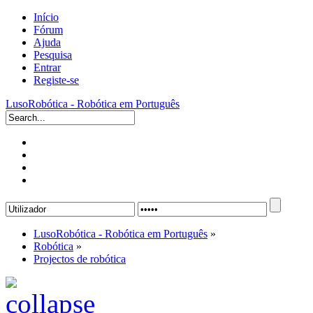
Início
Fórum
Ajuda
Pesquisa
Entrar
Registe-se
LusoRobótica - Robótica em Português
LusoRobótica - Robótica em Português
»
Robótica
»
Projectos de robótica