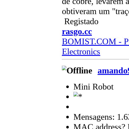
de cobre, levarem a
obtiveram um "traç
Registado
rasgo.cc
BOMIST.COM - Par
Electronics
amando
Mini Robot
Mensagens: 1.6
MAC address? B