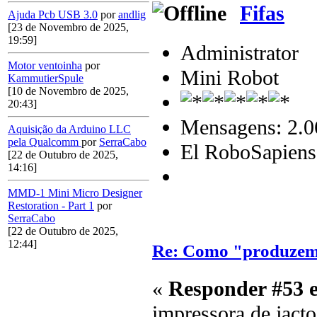
Fifas
Ajuda Pcb USB 3.0
por
andlig
[23 de Novembro de 2025,
19:59]
Administrator
Motor ventoinha
por
Mini Robot
KammutierSpule
[10 de Novembro de 2025,
20:43]
Mensagens: 2.0
Aquisição da Arduino LLC
pela Qualcomm
por
SerraCabo
El RoboSapiens
[22 de Outubro de 2025,
14:16]
MMD-1 Mini Micro Designer
Restoration - Part 1
por
SerraCabo
[22 de Outubro de 2025,
12:44]
Re: Como "produzem"
«
Responder #53 
impressora de jacto