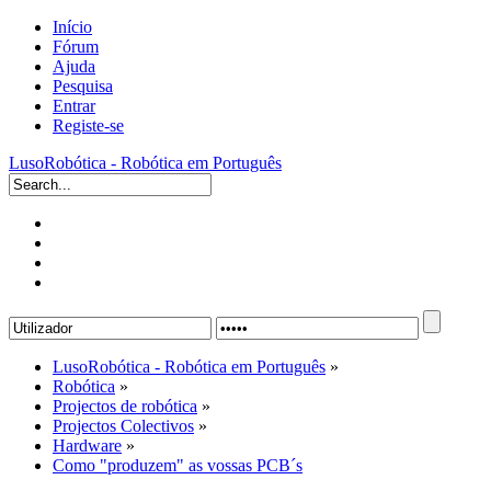
Início
Fórum
Ajuda
Pesquisa
Entrar
Registe-se
LusoRobótica - Robótica em Português
LusoRobótica - Robótica em Português
»
Robótica
»
Projectos de robótica
»
Projectos Colectivos
»
Hardware
»
Como "produzem" as vossas PCB´s