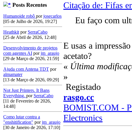
Citação de: Fifas 
Posts Recentes
Humanoide robô
por
josecarlos
Eu faço com ult
[05 de Julho de 2026, 19:27]
Heathkit
por
SerraCabo
[25 de Abril de 2026, 12:48]
E usas a impressão 
Desenvolvimento de projetos
com agentes AI
por
jm_araujo
acetato?
[29 de Março de 2026, 21:59]
«
Última modificaç
Ajuda com Antena TDT
por
»
almamater
[13 de Março de 2026, 09:29]
Registado
Not Just Printers. It Bans
rasgo.cc
Everything.
por
SerraCabo
[11 de Fevereiro de 2026,
BOMIST.COM - Par
14:48]
Electronics
Como lutar contra a
"enshitification"
por
jm_araujo
[30 de Janeiro de 2026, 17:10]