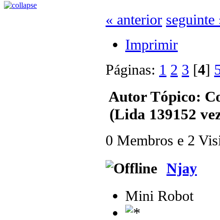
« anterior
seguinte 
Imprimir
Páginas:
1
2
3
[
4
]
Autor
Tópico: C
(Lida 139152 vez
0 Membros e 2 Visit
Njay
Mini Robot