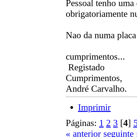
Pessoal tenho uma d
obrigatoriamente n
Nao da numa placa 
cumprimentos...
Registado
Cumprimentos,
André Carvalho.
Imprimir
Páginas:
1
2
3
[
4
]
« anterior
seguinte 