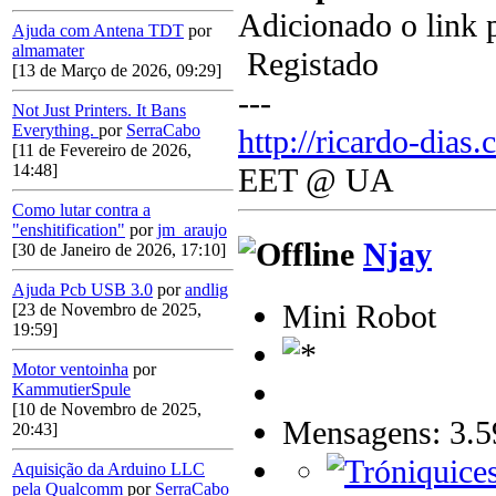
Adicionado o link pa
Ajuda com Antena TDT
por
almamater
Registado
[13 de Março de 2026, 09:29]
---
Not Just Printers. It Bans
Everything.
por
SerraCabo
http://ricardo-dias.
[11 de Fevereiro de 2026,
14:48]
EET @ UA
Como lutar contra a
"enshitification"
por
jm_araujo
Njay
[30 de Janeiro de 2026, 17:10]
Ajuda Pcb USB 3.0
por
andlig
Mini Robot
[23 de Novembro de 2025,
19:59]
Motor ventoinha
por
KammutierSpule
[10 de Novembro de 2025,
Mensagens: 3.5
20:43]
Aquisição da Arduino LLC
pela Qualcomm
por
SerraCabo