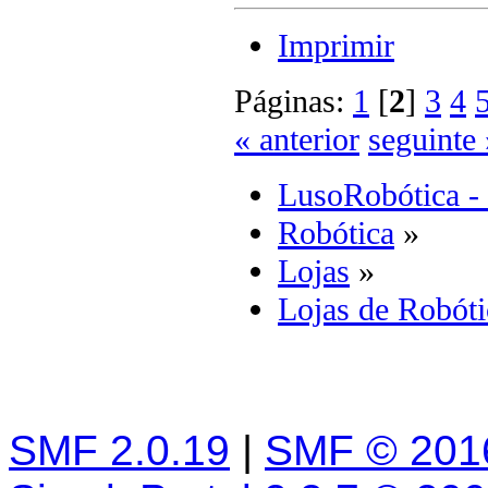
Imprimir
Páginas:
1
[
2
]
3
4
« anterior
seguinte 
LusoRobótica -
Robótica
»
Lojas
»
Lojas de Robóti
SMF 2.0.19
|
SMF © 201