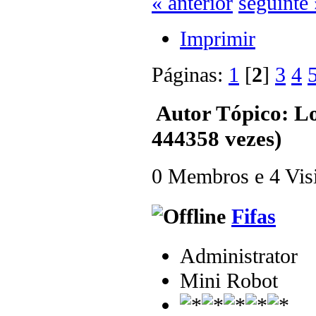
« anterior
seguinte 
Imprimir
Páginas:
1
[
2
]
3
4
Autor
Tópico: Lo
444358 vezes)
0 Membros e 4 Visit
Fifas
Administrator
Mini Robot