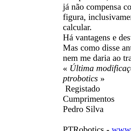
já não compensa co
figura, inclusivam
calcular.
Há vantagens e de
Mas como disse ante
nem me daria ao tr
«
Última modificaç
ptrobotics
»
Registado
Cumprimentos
Pedro Silva
PTRobotics -
www.