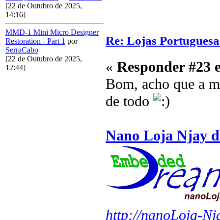
[22 de Outubro de 2025,
14:16]
MMD-1 Mini Micro Designer
Re: Lojas Portuguesa
Restoration - Part 1
por
SerraCabo
[22 de Outubro de 2025,
«
Responder #23 
12:44]
Bom, acho que a mi
de todo
N
ano Loja Njay de
http://nanoLoja-N