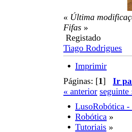
«
Última modificaç
Fifas
»
Registado
Tiago Rodrigues
Imprimir
Páginas: [
1
]
Ir pa
« anterior
seguinte 
LusoRobótica -
Robótica
»
Tutoriais
»