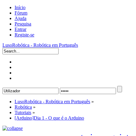
Início
Fórum
Ajuda
Pesquisa
Entrar
Registe-se
LusoRobótica - Robótica em Português
LusoRobótica - Robótica em Português
»
Robótica
»
Tutoriais
»
[Arduino]Dia 1 - O que é o Arduino