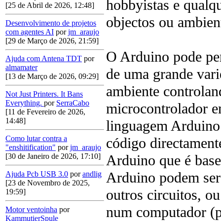
hobbyistas e qualqu
[25 de Abril de 2026, 12:48]
objectos ou ambient
Desenvolvimento de projetos
com agentes AI
por
jm_araujo
[29 de Março de 2026, 21:59]
O Arduino pode per
Ajuda com Antena TDT
por
almamater
de uma grande vari
[13 de Março de 2026, 09:29]
ambiente controlan
Not Just Printers. It Bans
Everything.
por
SerraCabo
microcontrolador e
[11 de Fevereiro de 2026,
14:48]
linguagem Arduino
Como lutar contra a
código directamen
"enshitification"
por
jm_araujo
Arduino que é base
[30 de Janeiro de 2026, 17:10]
Arduino podem ser
Ajuda Pcb USB 3.0
por
andlig
[23 de Novembro de 2025,
outros circuitos, o
19:59]
num computador (po
Motor ventoinha
por
KammutierSpule