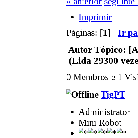
« anterior
seguinte 
Imprimir
Páginas: [
1
]
Ir p
Autor
Tópico: [A
(Lida 29300 veze
0 Membros e 1 Visit
TigPT
Administrator
Mini Robot