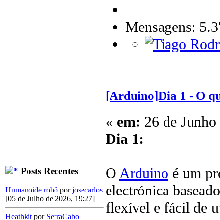
Mensagens: 5.3
[Arduino]Dia 1 - O q
«
em:
26 de Junho 
Dia 1:
O
Arduino
é um pro
Posts Recentes
electrónica basead
Humanoide robô
por
josecarlos
[05 de Julho de 2026, 19:27]
flexível e fácil de u
Heathkit
por
SerraCabo