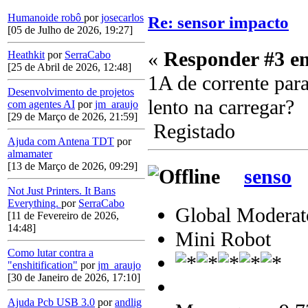
Humanoide robô
por
josecarlos
Re: sensor impacto
[05 de Julho de 2026, 19:27]
«
Responder #3 e
Heathkit
por
SerraCabo
[25 de Abril de 2026, 12:48]
1A de corrente para
Desenvolvimento de projetos
lento na carregar?
com agentes AI
por
jm_araujo
[29 de Março de 2026, 21:59]
Registado
Ajuda com Antena TDT
por
almamater
[13 de Março de 2026, 09:29]
senso
Not Just Printers. It Bans
Everything.
por
SerraCabo
Global Moderat
[11 de Fevereiro de 2026,
14:48]
Mini Robot
Como lutar contra a
"enshitification"
por
jm_araujo
[30 de Janeiro de 2026, 17:10]
Ajuda Pcb USB 3.0
por
andlig