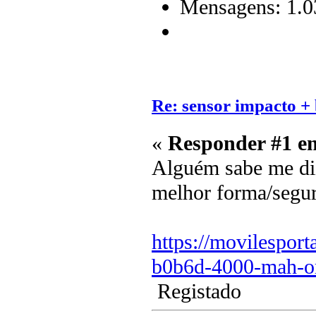
Mensagens: 1.0
Re: sensor impacto + 
«
Responder #1 e
Alguém sabe me dize
melhor forma/segur
https://movilesport
b0b6d-4000-mah-or
Registado