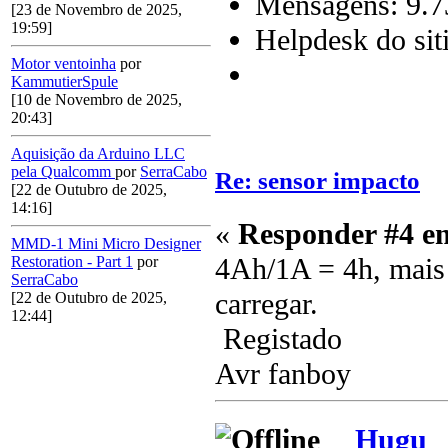
Mensagens: 9.7
[23 de Novembro de 2025,
19:59]
Helpdesk do sit
Motor ventoinha
por
KammutierSpule
[10 de Novembro de 2025,
20:43]
Aquisição da Arduino LLC
pela Qualcomm
por
SerraCabo
Re: sensor impacto
[22 de Outubro de 2025,
14:16]
«
Responder #4 e
MMD-1 Mini Micro Designer
4Ah/1A = 4h, mais p
Restoration - Part 1
por
SerraCabo
carregar.
[22 de Outubro de 2025,
12:44]
Registado
Avr fanboy
Hugu