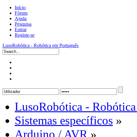
Início
Fórum
Ajuda
Pesquisa
Entrar
Registe-se
LusoRobótica - Robótica em Português
LusoRobótica - Robótica
Sistemas específicos
»
Arduino / AVR
»