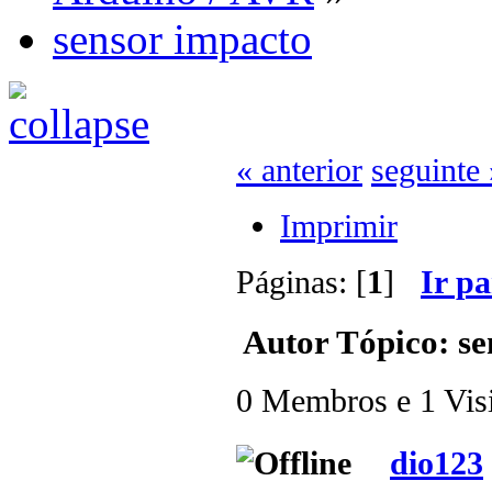
sensor impacto
« anterior
seguinte 
Imprimir
Páginas: [
1
]
Ir p
Autor
Tópico: se
0 Membros e 1 Visit
dio123