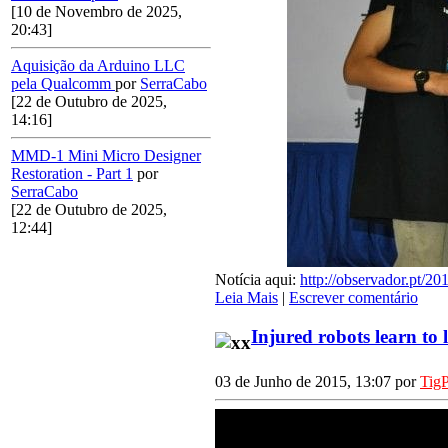
[10 de Novembro de 2025,
20:43]
Aquisição da Arduino LLC
pela Qualcomm
por
SerraCabo
[22 de Outubro de 2025,
14:16]
MMD-1 Mini Micro Designer
Restoration - Part 1
por
SerraCabo
[22 de Outubro de 2025,
12:44]
Notícia aqui:
http://observador.pt/2
Leia Mais
|
Escrever comentário
Injured robots learn to 
03 de Junho de 2015, 13:07 por
Tig