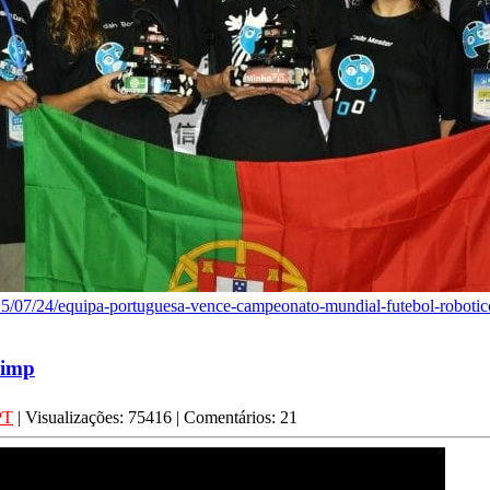
015/07/24/equipa-portuguesa-vence-campeonato-mundial-futebol-robotic
limp
PT
| Visualizações: 75416 | Comentários: 21