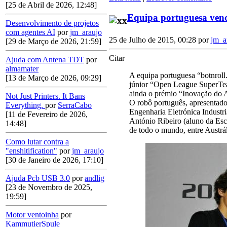
[25 de Abril de 2026, 12:48]
Equipa portuguesa venc
Desenvolvimento de projetos
com agentes AI
por
jm_araujo
25 de Julho de 2015, 00:28 por
jm_a
[29 de Março de 2026, 21:59]
Citar
Ajuda com Antena TDT
por
almamater
A equipa portuguesa “botnroll
[13 de Março de 2026, 09:29]
júnior “Open League SuperTe
ainda o prémio “Inovação do 
Not Just Printers. It Bans
O robô português, apresentado
Everything.
por
SerraCabo
Engenharia Eletrónica Industri
[11 de Fevereiro de 2026,
António Ribeiro (aluno da Esc
14:48]
de todo o mundo, entre Austrál
Como lutar contra a
"enshitification"
por
jm_araujo
[30 de Janeiro de 2026, 17:10]
Ajuda Pcb USB 3.0
por
andlig
[23 de Novembro de 2025,
19:59]
Motor ventoinha
por
KammutierSpule