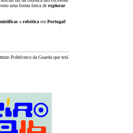
iências faz da robótica um excelente
omo uma forma única de
explorar
mistificar
a
robótica
em
Portugal
!
tuto Politécnico da Guarda que terá