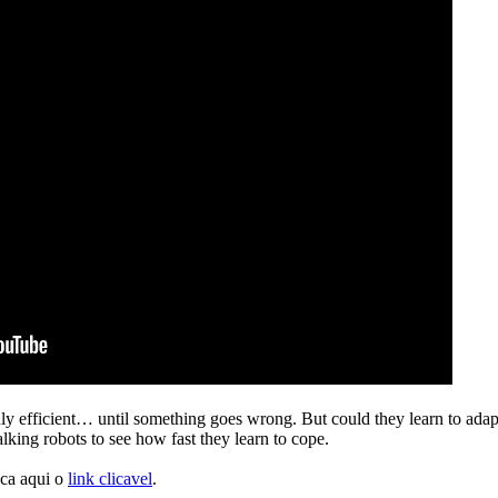
ly efficient… until something goes wrong. But could they learn to adapt
lking robots to see how fast they learn to cope.
ica aqui o
link clicavel
.