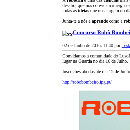
A
robótica
é uma das
ciências
mais
desafio, que nos convida a imergir n
todas as
ideias
que nos surgem no dia
Junta-te a nós e
aprende
como a
rob
Concurso Robô Bombei
02 de Junho de 2016, 11:40 por
Tesl
Convidamos a comunidade do LusoRob
lugar na Guarda no dia 16 de Julho.
Inscrições abertas até dia 15 de Junh
http://robobombeiro.ipg.pt/