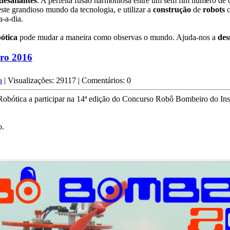
desafiantes
. A perfeita fusão harmoniosa entre um sem fim número de c
este grandioso mundo da tecnologia, e utilizar a
construção
de
robots
c
-a-dia.
ótica
pode mudar a maneira como observas o mundo. Ajuda-nos a
des
ro 2016
a
| Visualizações: 29117 | Comentários: 0
ótica a participar na 14ª edição do Concurso Robô Bombeiro do Insti
o.