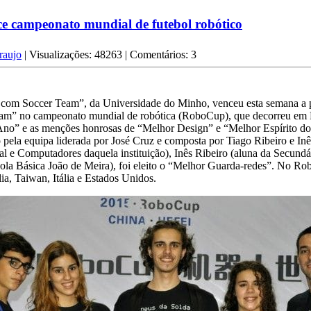
e campeonato mundial de futebol robótico
raujo
| Visualizações: 48263 | Comentários: 3
.com Soccer Team”, da Universidade do Minho, venceu esta semana a p
am” no campeonato mundial de robótica (RoboCup), que decorreu em 
Ano” e as menções honrosas de “Melhor Design” e “Melhor Espírito 
 pela equipa liderada por José Cruz e composta por Tiago Ribeiro e Inê
al e Computadores daquela instituição), Inês Ribeiro (aluna da Secund
ola Básica João de Meira), foi eleito o “Melhor Guarda-redes”. No Ro
ia, Taiwan, Itália e Estados Unidos.