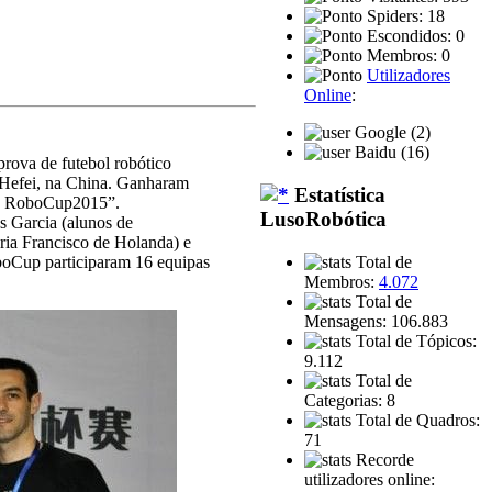
Spiders: 18
Escondidos: 0
Membros: 0
Utilizadores
Online
:
Google (2)
Baidu (16)
rova de futebol robótico
Hefei, na China. Ganharam
Estatística
do RoboCup2015”.
LusoRobótica
s Garcia (alunos de
ária Francisco de Holanda) e
Total de
boCup participaram 16 equipas
Membros:
4.072
Total de
Mensagens: 106.883
Total de Tópicos:
9.112
Total de
Categorias: 8
Total de Quadros:
71
Recorde
utilizadores online: