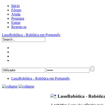
Início
Fórum
Ajuda
Pesquisa
Entrar
Registe-se
LusoRobótica - Robótica em Português
LusoRobótica - Robótica em Português
LusoRobótica - Robótic