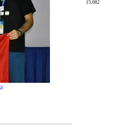
15.082
o/