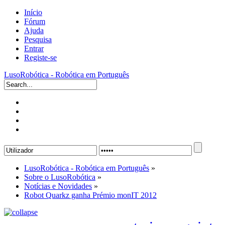
Início
Fórum
Ajuda
Pesquisa
Entrar
Registe-se
LusoRobótica - Robótica em Português
LusoRobótica - Robótica em Português
»
Sobre o LusoRobótica
»
Notícias e Novidades
»
Robot Quarkz ganha Prémio monIT 2012