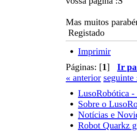
vossa página :S
Mas muitos parabé
Registado
Imprimir
Páginas: [
1
]
Ir pa
« anterior
seguinte 
LusoRobótica -
Sobre o LusoRo
Notícias e Novi
Robot Quarkz 