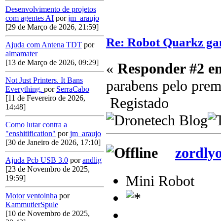
Desenvolvimento de projetos
com agentes AI
por
jm_araujo
[29 de Março de 2026, 21:59]
Re: Robot Quarkz g
Ajuda com Antena TDT
por
almamater
[13 de Março de 2026, 09:29]
«
Responder #2 e
Not Just Printers. It Bans
parabens pelo pre
Everything.
por
SerraCabo
[11 de Fevereiro de 2026,
Registado
14:48]
Como lutar contra a
"enshitification"
por
jm_araujo
[30 de Janeiro de 2026, 17:10]
zordly
Ajuda Pcb USB 3.0
por
andlig
[23 de Novembro de 2025,
Mini Robot
19:59]
Motor ventoinha
por
KammutierSpule
[10 de Novembro de 2025,