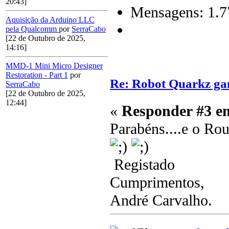
20:43]
Mensagens: 1.7
Aquisição da Arduino LLC
pela Qualcomm
por
SerraCabo
[22 de Outubro de 2025,
14:16]
MMD-1 Mini Micro Designer
Restoration - Part 1
por
Re: Robot Quarkz g
SerraCabo
[22 de Outubro de 2025,
12:44]
«
Responder #3 e
Parabéns....e o Rou
Registado
Cumprimentos,
André Carvalho.