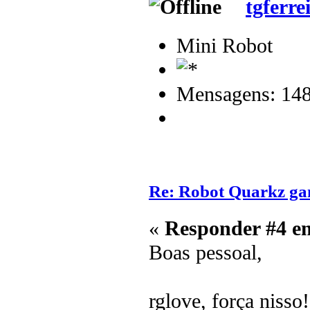
tgferre
Mini Robot
Mensagens: 14
Re: Robot Quarkz g
«
Responder #4 e
Boas pessoal,
rglove, força niss