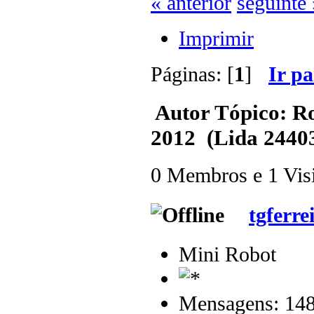
« anterior
seguinte 
Imprimir
Páginas: [
1
]
Ir p
Autor
Tópico: R
2012 (Lida 24403
0 Membros e 1 Visit
tgferre
Mini Robot
Mensagens: 14