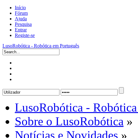
Início
Fórum
Ajuda
Pesquisa
Entrar
Registe-se
LusoRobótica - Robótica em Português
LusoRobótica - Robótica
Sobre o LusoRobótica
»
Notícias e Novidades
»