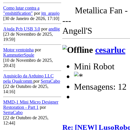
Metallica Fan 
Como lutar contra a
"enshitification"
por
jm_araujo
---
[30 de Janeiro de 2026, 17:10]
Angell'S
Ajuda Pcb USB 3.0
por
andlig
[23 de Novembro de 2025,
19:59]
cesarluc
Motor ventoinha
por
KammutierSpule
[10 de Novembro de 2025,
Mini Robot
20:43]
Aquisição da Arduino LLC
pela Qualcomm
por
SerraCabo
Mensagens: 12
[22 de Outubro de 2025,
14:16]
MMD-1 Mini Micro Designer
Restoration - Part 1
por
SerraCabo
[22 de Outubro de 2025,
12:44]
Re: [NEW] LusoRobot