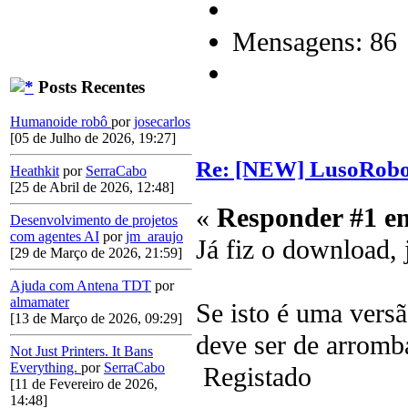
Mensagens: 86
Posts Recentes
Humanoide robô
por
josecarlos
[05 de Julho de 2026, 19:27]
Re: [NEW] LusoRobot
Heathkit
por
SerraCabo
[25 de Abril de 2026, 12:48]
«
Responder #1 e
Desenvolvimento de projetos
com agentes AI
por
jm_araujo
Já fiz o download, 
[29 de Março de 2026, 21:59]
Ajuda com Antena TDT
por
almamater
Se isto é uma versã
[13 de Março de 2026, 09:29]
deve ser de arrom
Not Just Printers. It Bans
Everything.
por
SerraCabo
Registado
[11 de Fevereiro de 2026,
14:48]