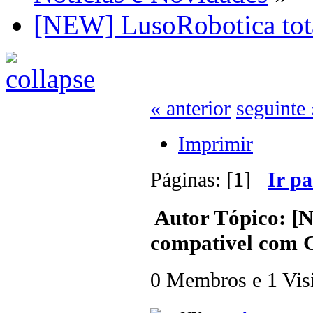
[NEW] LusoRobotica tot
« anterior
seguinte 
Imprimir
Páginas: [
1
]
Ir p
Autor
Tópico: [
compativel com 
0 Membros e 1 Visit