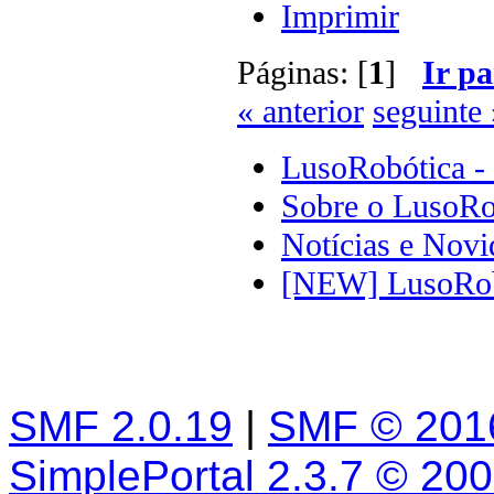
Imprimir
Páginas: [
1
]
Ir pa
« anterior
seguinte 
LusoRobótica -
Sobre o LusoRo
Notícias e Novi
[NEW] LusoRobo
SMF 2.0.19
|
SMF © 201
SimplePortal 2.3.7 © 20