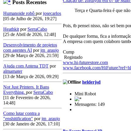
Citação de: zordlyon em 07 de Maio
Posts Recentes
Terça e Quarta-feira é que nã
Humanoide robô
por
josecarlos
[05 de Julho de 2026, 19:27]
Pois, tb pensei nisso, não sei bem p
Heathkit
por
SerraCabo
[25 de Abril de 2026, 12:48]
De qualquer forma, fica a informação
A empresa com quem colaboro também 
Desenvolvimento de projetos
com agentes AI
por
jm_araujo
Cump
[29 de Março de 2026, 21:59]
Registado
www.hi-futurestore.com
Ajuda com Antena TDT
por
www.facebook.com/HiFuture?ref=h
almamater
[13 de Março de 2026, 09:29]
helderjsd
Not Just Printers. It Bans
Everything.
por
SerraCabo
Mini Robot
[11 de Fevereiro de 2026,
14:48]
Mensagens: 149
Como lutar contra a
"enshitification"
por
jm_araujo
[30 de Janeiro de 2026, 17:10]
Re: Evento Portugal 3D