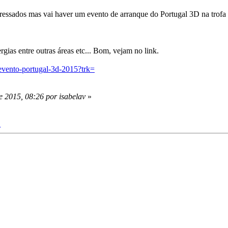
eressados mas vai haver um evento de arranque do Portugal 3D na trofa e
rgias entre outras áreas etc... Bom, vejam no link.
evento-portugal-3d-2015?trk=
e 2015, 08:26 por isabelav
»
l