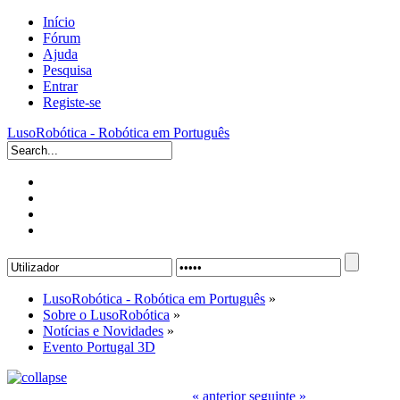
Início
Fórum
Ajuda
Pesquisa
Entrar
Registe-se
LusoRobótica - Robótica em Português
LusoRobótica - Robótica em Português
»
Sobre o LusoRobótica
»
Notícias e Novidades
»
Evento Portugal 3D
« anterior
seguinte »