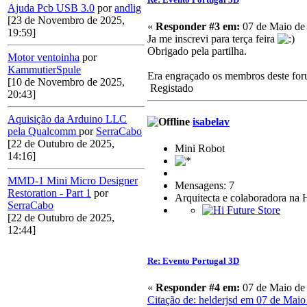
Ajuda Pcb USB 3.0
por
andlig
[23 de Novembro de 2025,
«
Responder #3 em:
07 de Maio de 
19:59]
Ja me inscrevi para terça feira
Obrigado pela partilha.
Motor ventoinha
por
KammutierSpule
Era engraçado os membros deste for
[10 de Novembro de 2025,
Registado
20:43]
Aquisição da Arduino LLC
isabelav
pela Qualcomm
por
SerraCabo
[22 de Outubro de 2025,
Mini Robot
14:16]
MMD-1 Mini Micro Designer
Mensagens: 7
Restoration - Part 1
por
Arquitecta e colaboradora na 
SerraCabo
[22 de Outubro de 2025,
12:44]
Re: Evento Portugal 3D
«
Responder #4 em:
07 de Maio de 
Citação de: helderjsd em 07 de Maio