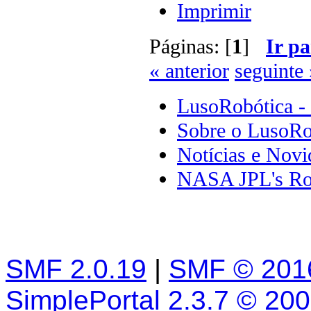
Imprimir
Páginas: [
1
]
Ir pa
« anterior
seguinte 
LusoRobótica -
Sobre o LusoRo
Notícias e Novi
NASA JPL's Ro
SMF 2.0.19
|
SMF © 201
SimplePortal 2.3.7 © 20