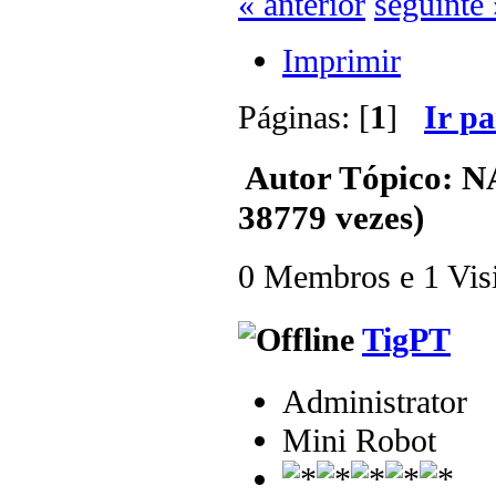
« anterior
seguinte 
Imprimir
Páginas: [
1
]
Ir p
Autor
Tópico: N
38779 vezes)
0 Membros e 1 Visit
TigPT
Administrator
Mini Robot