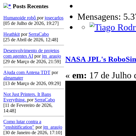
Posts Recentes
Mensagens: 5.3
Humanoide robô
por
josecarlos
[05 de Julho de 2026, 19:27]
Heathkit
por
SerraCabo
[25 de Abril de 2026, 12:48]
Desenvolvimento de projetos
com agentes AI
por
jm_araujo
NASA JPL's RoboSim
[29 de Março de 2026, 21:59]
Ajuda com Antena TDT
por
«
em:
17 de Julho 
almamater
[13 de Março de 2026, 09:29]
Not Just Printers. It Bans
Everything.
por
SerraCabo
[11 de Fevereiro de 2026,
14:48]
Como lutar contra a
"enshitification"
por
jm_araujo
[30 de Janeiro de 2026, 17:10]