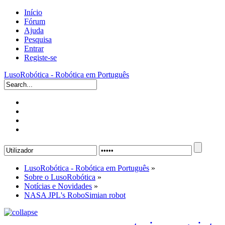
Início
Fórum
Ajuda
Pesquisa
Entrar
Registe-se
LusoRobótica - Robótica em Português
LusoRobótica - Robótica em Português
»
Sobre o LusoRobótica
»
Notícias e Novidades
»
NASA JPL's RoboSimian robot