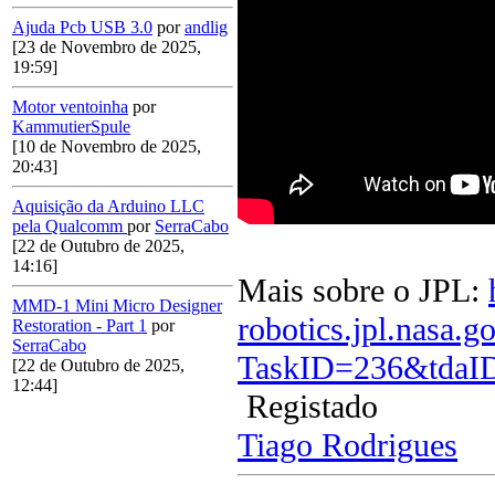
Ajuda Pcb USB 3.0
por
andlig
[23 de Novembro de 2025,
19:59]
Motor ventoinha
por
KammutierSpule
[10 de Novembro de 2025,
20:43]
Aquisição da Arduino LLC
pela Qualcomm
por
SerraCabo
[22 de Outubro de 2025,
14:16]
Mais sobre o JPL:
MMD-1 Mini Micro Designer
robotics.jpl.nasa.
Restoration - Part 1
por
SerraCabo
TaskID=236&tdaI
[22 de Outubro de 2025,
12:44]
Registado
Tiago Rodrigues