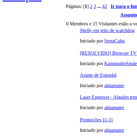
Páginas: [
1
]
2
3
...
42
Ir para o fu
Assunto
0 Membros e 15 Visitantes estão a ve
Shelly em jeito de watchdog
Iniciado por
SerraCabo
[RESOLVIDO] Browser TV
Iniciado por
KammutierSpule
Arame de Estendal
Iniciado por
almamater
Laser Engraver - Alguém te
Iniciado por
almamater
Promoções 11-11
Iniciado por
almamater