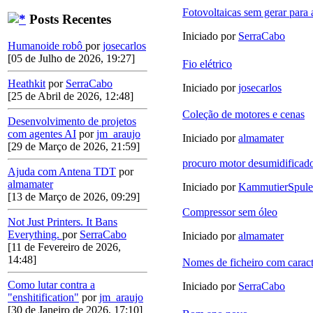
Fotovoltaicas sem gerar para 
Posts Recentes
Iniciado por
SerraCabo
Humanoide robô
por
josecarlos
[05 de Julho de 2026, 19:27]
Fio elétrico
Heathkit
por
SerraCabo
Iniciado por
josecarlos
[25 de Abril de 2026, 12:48]
Coleção de motores e cenas
Desenvolvimento de projetos
com agentes AI
por
jm_araujo
Iniciado por
almamater
[29 de Março de 2026, 21:59]
procuro motor desumidificad
Ajuda com Antena TDT
por
almamater
Iniciado por
KammutierSpule
[13 de Março de 2026, 09:29]
Compressor sem óleo
Not Just Printers. It Bans
Everything.
por
SerraCabo
Iniciado por
almamater
[11 de Fevereiro de 2026,
14:48]
Nomes de ficheiro com carac
Como lutar contra a
Iniciado por
SerraCabo
"enshitification"
por
jm_araujo
[30 de Janeiro de 2026, 17:10]