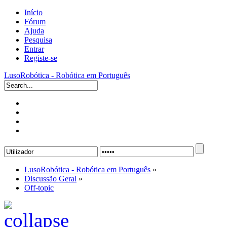
Início
Fórum
Ajuda
Pesquisa
Entrar
Registe-se
LusoRobótica - Robótica em Português
LusoRobótica - Robótica em Português
»
Discussão Geral
»
Off-topic