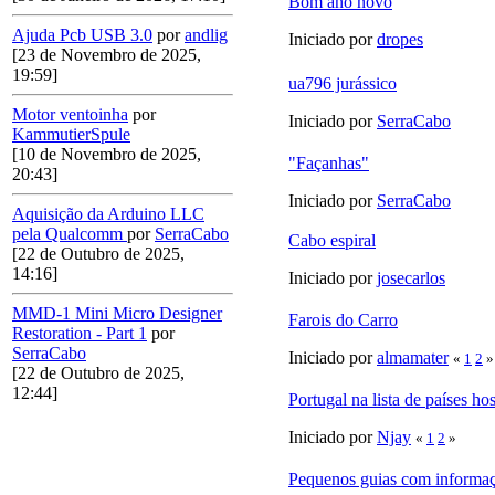
Bom ano novo
Ajuda Pcb USB 3.0
por
andlig
Iniciado por
dropes
[23 de Novembro de 2025,
19:59]
ua796 jurássico
Motor ventoinha
por
Iniciado por
SerraCabo
KammutierSpule
[10 de Novembro de 2025,
"Façanhas"
20:43]
Iniciado por
SerraCabo
Aquisição da Arduino LLC
pela Qualcomm
por
SerraCabo
Cabo espiral
[22 de Outubro de 2025,
14:16]
Iniciado por
josecarlos
MMD-1 Mini Micro Designer
Farois do Carro
Restoration - Part 1
por
SerraCabo
Iniciado por
almamater
«
1
2
»
[22 de Outubro de 2025,
12:44]
Portugal na lista de países hos
Iniciado por
Njay
«
1
2
»
Pequenos guias com informaç