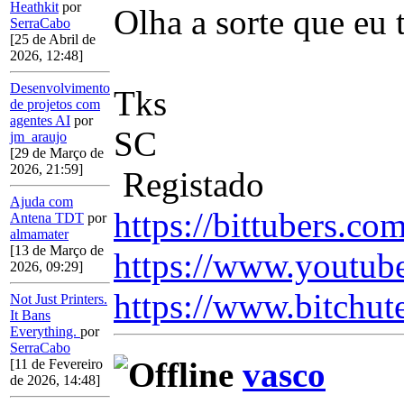
Heathkit
por
Olha a sorte que eu t
SerraCabo
[25 de Abril de
2026, 12:48]
Desenvolvimento
Tks
de projetos com
agentes AI
por
SC
jm_araujo
[29 de Março de
2026, 21:59]
Registado
Ajuda com
https://bittubers.c
Antena TDT
por
almamater
[13 de Março de
https://www.youtub
2026, 09:29]
https://www.bitchut
Not Just Printers.
It Bans
Everything.
por
SerraCabo
vasco
[11 de Fevereiro
de 2026, 14:48]