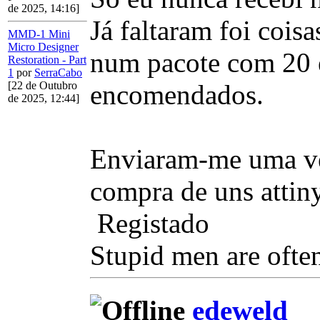
de 2025, 14:16]
Já faltaram foi cois
MMD-1 Mini
Micro Designer
num pacote com 20 e 
Restoration - Part
1
por
SerraCabo
[22 de Outubro
encomendados.
de 2025, 12:44]
Enviaram-me uma ve
compra de uns attiny
Registado
Stupid men are often
edeweld