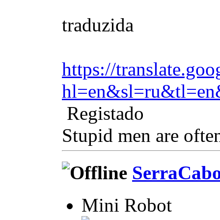
traduzida
https://translate.goo
hl=en&sl=ru&tl=e
Registado
Stupid men are often
SerraCab
Mini Robot