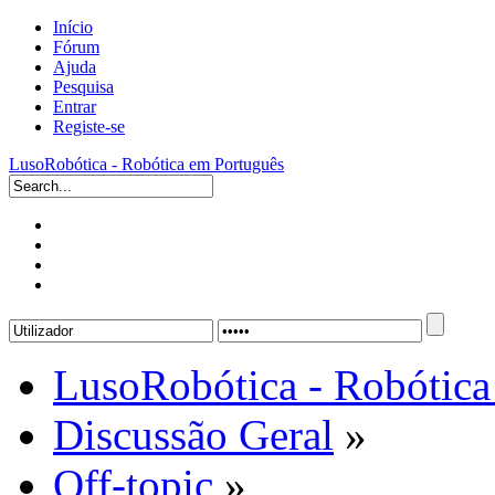
Início
Fórum
Ajuda
Pesquisa
Entrar
Registe-se
LusoRobótica - Robótica em Português
LusoRobótica - Robótica
Discussão Geral
»
Off-topic
»