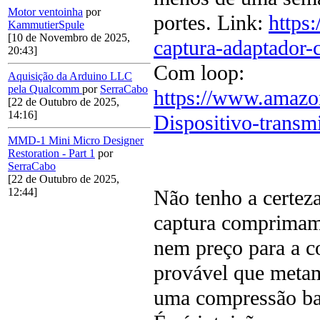
Motor ventoinha
por
portes. Link:
https
KammutierSpule
[10 de Novembro de 2025,
captura-adaptador
20:43]
Com loop:
Aquisição da Arduino LLC
pela Qualcomm
por
SerraCabo
https://www.amazon
[22 de Outubro de 2025,
14:16]
Dispositivo-tra
MMD-1 Mini Micro Designer
Restoration - Part 1
por
SerraCabo
[22 de Outubro de 2025,
Não tenho a certeza
12:44]
captura comprimam
nem preço para a c
provável que meta
uma compressão bas