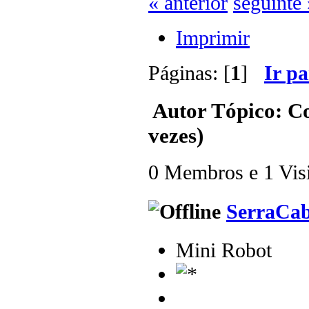
« anterior
seguinte 
Imprimir
Páginas: [
1
]
Ir p
Autor
Tópico: C
vezes)
0 Membros e 1 Visit
SerraCa
Mini Robot