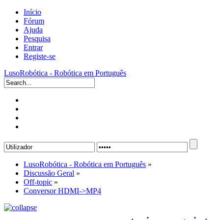
Início
Fórum
Ajuda
Pesquisa
Entrar
Registe-se
LusoRobótica - Robótica em Português
LusoRobótica - Robótica em Português
»
Discussão Geral
»
Off-topic
»
Conversor HDMI->MP4