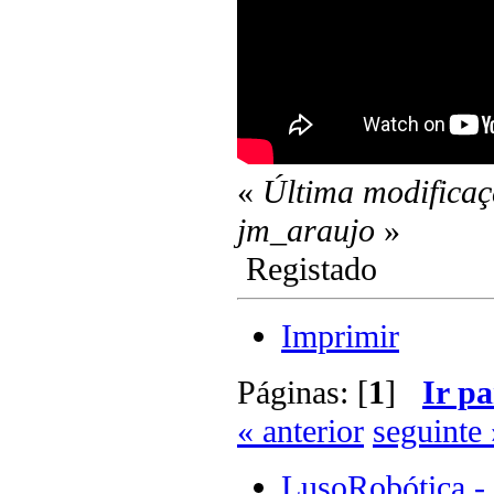
«
Última modificaç
jm_araujo
»
Registado
Imprimir
Páginas: [
1
]
Ir pa
« anterior
seguinte 
LusoRobótica -