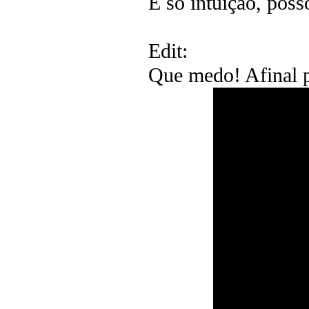
É só intuição, poss
Edit:
Que medo! Afinal p