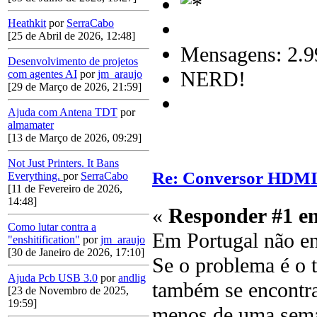
Heathkit
por
SerraCabo
[25 de Abril de 2026, 12:48]
Mensagens: 2.9
Desenvolvimento de projetos
NERD!
com agentes AI
por
jm_araujo
[29 de Março de 2026, 21:59]
Ajuda com Antena TDT
por
almamater
[13 de Março de 2026, 09:29]
Not Just Printers. It Bans
Re: Conversor HDM
Everything.
por
SerraCabo
[11 de Fevereiro de 2026,
14:48]
«
Responder #1 e
Como lutar contra a
Em Portugal não en
"enshitification"
por
jm_araujo
[30 de Janeiro de 2026, 17:10]
Se o problema é o t
Ajuda Pcb USB 3.0
por
andlig
também se encontr
[23 de Novembro de 2025,
19:59]
menos de uma seman