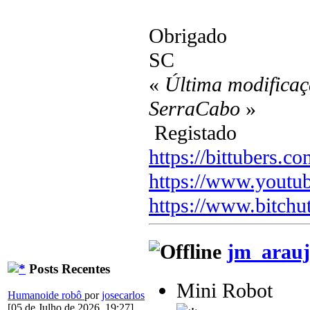
Obrigado
SC
«
Última modificaç
SerraCabo
»
Registado
https://bittubers.
https://www.youtu
https://www.bitchu
jm_arauj
Posts Recentes
Mini Robot
Humanoide robô
por
josecarlos
[05 de Julho de 2026, 19:27]