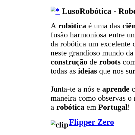
LusoRobótica - Robó
A
robótica
é uma das
ciê
fusão harmoniosa entre u
da robótica um excelente 
neste grandioso mundo da t
construção
de
robots
com
todas as
ideias
que nos sur
Junta-te a nós e
aprende
c
maneira como observas o
a
robótica
em
Portugal
!
Flipper Zero