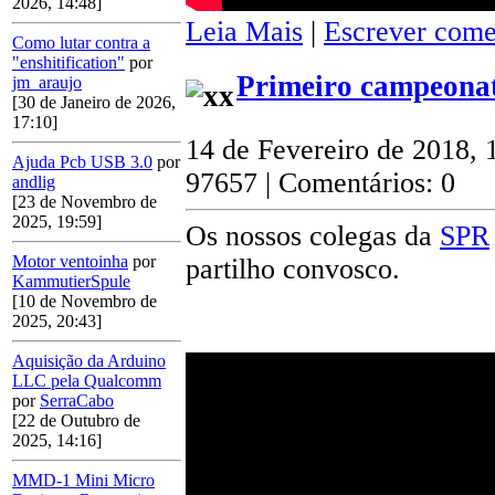
2026, 14:48]
Leia Mais
|
Escrever come
Como lutar contra a
"enshitification"
por
Primeiro campeonat
jm_araujo
[30 de Janeiro de 2026,
17:10]
14 de Fevereiro de 2018, 
Ajuda Pcb USB 3.0
por
97657 | Comentários: 0
andlig
[23 de Novembro de
2025, 19:59]
Os nossos colegas da
SPR
Motor ventoinha
por
partilho convosco.
KammutierSpule
[10 de Novembro de
2025, 20:43]
Aquisição da Arduino
LLC pela Qualcomm
por
SerraCabo
[22 de Outubro de
2025, 14:16]
MMD-1 Mini Micro