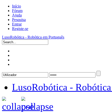
Início
Fórum
Ajuda
Pesquisa
Entrar
Registe-se
LusoRobótica - Robótica em Português
LusoRobótica - Robótica