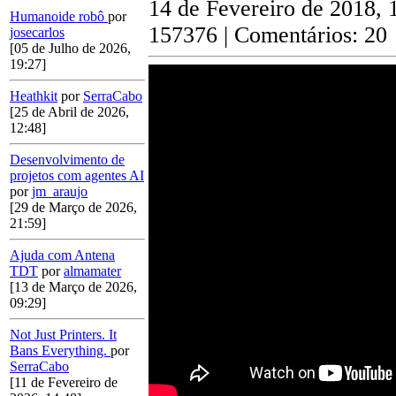
14 de Fevereiro de 2018, 
Humanoide robô
por
157376 | Comentários: 20
josecarlos
[05 de Julho de 2026,
19:27]
Heathkit
por
SerraCabo
[25 de Abril de 2026,
12:48]
Desenvolvimento de
projetos com agentes AI
por
jm_araujo
[29 de Março de 2026,
21:59]
Ajuda com Antena
TDT
por
almamater
[13 de Março de 2026,
09:29]
Not Just Printers. It
Bans Everything.
por
SerraCabo
[11 de Fevereiro de