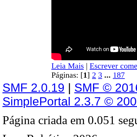
Leia Mais
|
Escrever come
Páginas: [
1
]
2
3
...
187
SMF 2.0.19
|
SMF © 201
SimplePortal 2.3.7 © 20
Página criada em 0.051 se