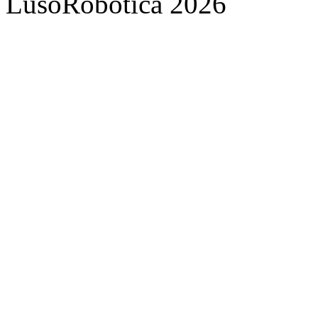
LusoRobótica 2026