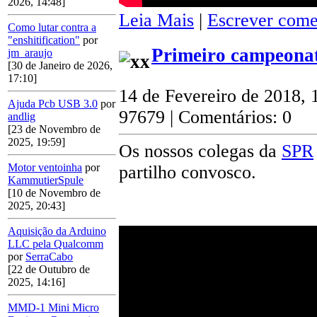
2026, 14:48]
Leia Mais
|
Escrever come
Como lutar contra a
"enshitification"
por
Primeiro campeonat
jm_araujo
[30 de Janeiro de 2026,
17:10]
14 de Fevereiro de 2018, 
Ajuda Pcb USB 3.0
por
97679 | Comentários: 0
andlig
[23 de Novembro de
2025, 19:59]
Os nossos colegas da
SPR
Motor ventoinha
por
partilho convosco.
KammutierSpule
[10 de Novembro de
2025, 20:43]
Aquisição da Arduino
LLC pela Qualcomm
por
SerraCabo
[22 de Outubro de
2025, 14:16]
MMD-1 Mini Micro