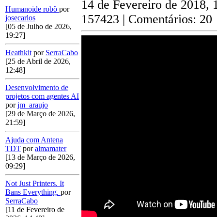
14 de Fevereiro de 2018, 
Humanoide robô
por
157423 | Comentários: 20
josecarlos
[05 de Julho de 2026,
19:27]
Heathkit
por
SerraCabo
[25 de Abril de 2026,
12:48]
Desenvolvimento de
projetos com agentes AI
por
jm_araujo
[29 de Março de 2026,
21:59]
Ajuda com Antena
TDT
por
almamater
[13 de Março de 2026,
09:29]
Not Just Printers. It
Bans Everything.
por
SerraCabo
[11 de Fevereiro de