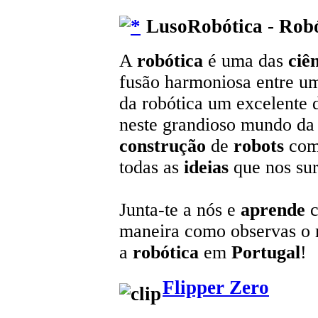
LusoRobótica - Robó
A
robótica
é uma das
ciê
fusão harmoniosa entre u
da robótica um excelente 
neste grandioso mundo da t
construção
de
robots
com
todas as
ideias
que nos sur
Junta-te a nós e
aprende
c
maneira como observas o
a
robótica
em
Portugal
!
Flipper Zero