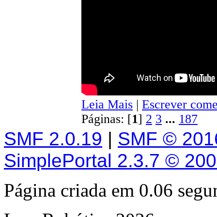
Leia Mais
|
Escrever come
Páginas: [
1
]
2
3
...
187
SMF 2.0.19
|
SMF © 201
SimplePortal 2.3.7 © 20
Página criada em 0.06 seg