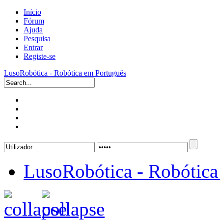
Início
Fórum
Ajuda
Pesquisa
Entrar
Registe-se
LusoRobótica - Robótica em Português
LusoRobótica - Robótica