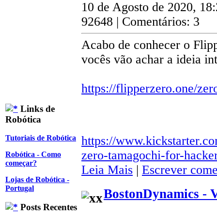
10 de Agosto de 2020, 18
92648 | Comentários: 3
Acabo de conhecer o Flipp
vocês vão achar a ideia in
https://flipperzero.one/zer
Links de
Robótica
https://www.kickstarter.co
Tutoriais de Robótica
zero-tamagochi-for-hacke
Robótica - Como
começar?
Leia Mais
|
Escrever come
Lojas de Robótica -
Portugal
BostonDynamics - 
Posts Recentes