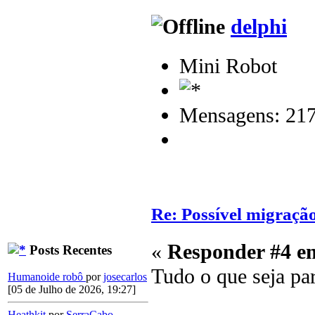
delphi
Mini Robot
Mensagens: 21
Re: Possível migraçã
«
Responder #4 e
Posts Recentes
Tudo o que seja pa
Humanoide robô
por
josecarlos
[05 de Julho de 2026, 19:27]
Heathkit
por
SerraCabo