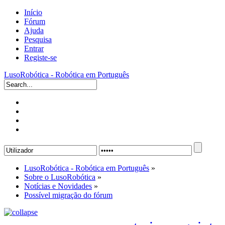
Início
Fórum
Ajuda
Pesquisa
Entrar
Registe-se
LusoRobótica - Robótica em Português
LusoRobótica - Robótica em Português
»
Sobre o LusoRobótica
»
Notícias e Novidades
»
Possível migração do fórum