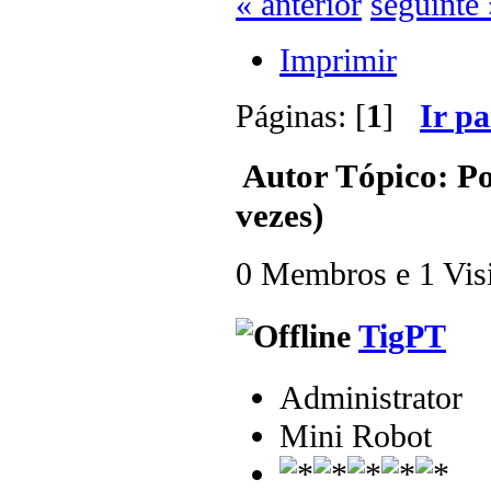
« anterior
seguinte 
Imprimir
Páginas: [
1
]
Ir p
Autor
Tópico: Po
vezes)
0 Membros e 1 Visit
TigPT
Administrator
Mini Robot