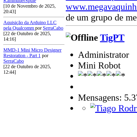
KammutierSpule
www.megavaquinh
[10 de Novembro de 2025,
20:43]
de um grupo de me
Aquisição da Arduino LLC
pela Qualcomm
por
SerraCabo
[22 de Outubro de 2025,
TigPT
14:16]
MMD-1 Mini Micro Designer
Administrator
Restoration - Part 1
por
SerraCabo
Mini Robot
[22 de Outubro de 2025,
12:44]
Mensagens: 5.3