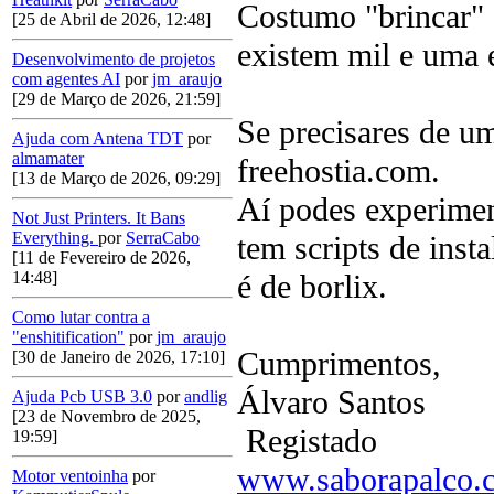
Costumo "brincar" 
[25 de Abril de 2026, 12:48]
existem mil e uma 
Desenvolvimento de projetos
com agentes AI
por
jm_araujo
[29 de Março de 2026, 21:59]
Se precisares de u
Ajuda com Antena TDT
por
almamater
freehostia.com.
[13 de Março de 2026, 09:29]
Aí podes experiment
Not Just Printers. It Bans
Everything.
por
SerraCabo
tem scripts de inst
[11 de Fevereiro de 2026,
é de borlix.
14:48]
Como lutar contra a
"enshitification"
por
jm_araujo
Cumprimentos,
[30 de Janeiro de 2026, 17:10]
Álvaro Santos
Ajuda Pcb USB 3.0
por
andlig
[23 de Novembro de 2025,
Registado
19:59]
www.saborapalco.
Motor ventoinha
por