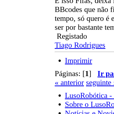
É isso Fifas, deixa
BBcodes que não f
tempo, só quero é 
ser por bastante t
Registado
Tiago Rodrigues
Imprimir
Páginas: [
1
]
Ir pa
« anterior
seguinte 
LusoRobótica -
Sobre o LusoRo
Notícias e Novi