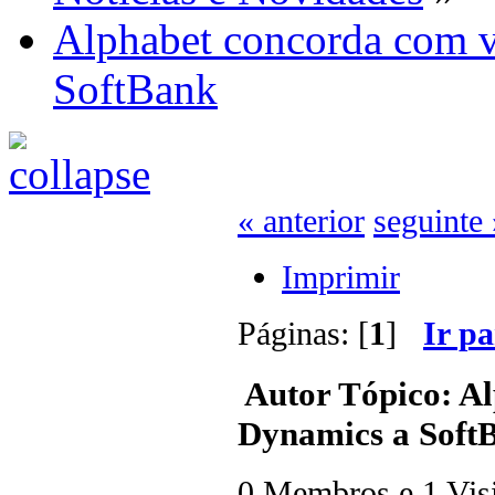
Alphabet concorda com 
SoftBank
« anterior
seguinte 
Imprimir
Páginas: [
1
]
Ir p
Autor
Tópico: Al
Dynamics a SoftB
0 Membros e 1 Visit