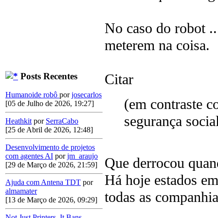
No caso do robot ..
meterem na coisa.
Posts Recentes
Citar
Humanoide robô
por
josecarlos
(em contraste c
[05 de Julho de 2026, 19:27]
segurança socia
Heathkit
por
SerraCabo
[25 de Abril de 2026, 12:48]
Desenvolvimento de projetos
com agentes AI
por
jm_araujo
Que derrocou quand
[29 de Março de 2026, 21:59]
Há hoje estados em
Ajuda com Antena TDT
por
almamater
todas as companhia
[13 de Março de 2026, 09:29]
Not Just Printers. It Bans