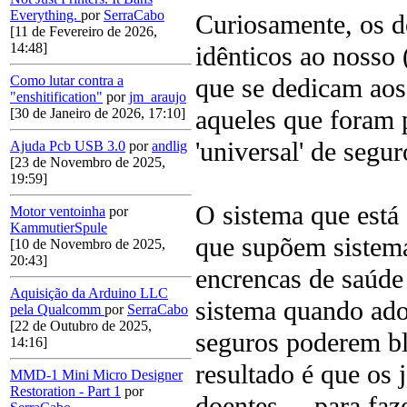
Everything.
por
SerraCabo
Curiosamente, os do
[11 de Fevereiro de 2026,
14:48]
idênticos ao nosso 
que se dedicam ao
Como lutar contra a
"enshitification"
por
jm_araujo
aqueles que foram 
[30 de Janeiro de 2026, 17:10]
'universal' de segu
Ajuda Pcb USB 3.0
por
andlig
[23 de Novembro de 2025,
19:59]
O sistema que está 
Motor ventoinha
por
KammutierSpule
que supõem sistema
[10 de Novembro de 2025,
20:43]
encrencas de saúde
Aquisição da Arduino LLC
sistema quando ad
pela Qualcomm
por
SerraCabo
[22 de Outubro de 2025,
seguros poderem bl
14:16]
resultado é que os
MMD-1 Mini Micro Designer
Restoration - Part 1
por
doentes ... para f