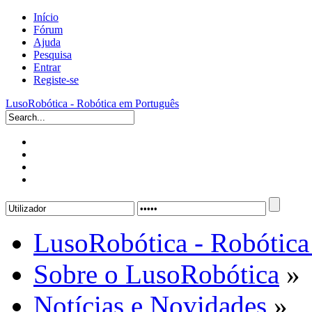
Início
Fórum
Ajuda
Pesquisa
Entrar
Registe-se
LusoRobótica - Robótica em Português
LusoRobótica - Robótica
Sobre o LusoRobótica
»
Notícias e Novidades
»