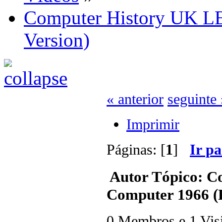
Computer History UK LE
Version)
« anterior
seguinte 
Imprimir
Páginas: [
1
]
Ir p
Autor
Tópico: C
Computer 1966 (F
0 Membros e 1 Visit