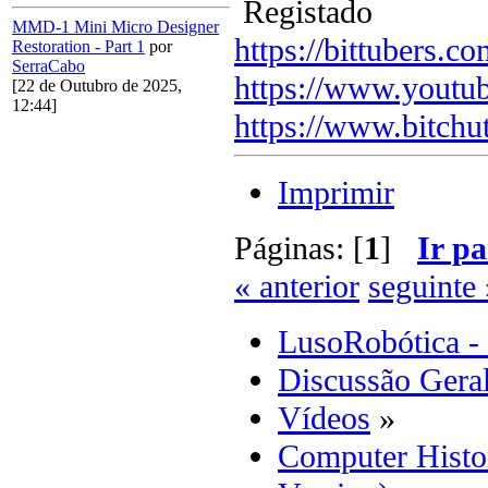
Registado
MMD-1 Mini Micro Designer
https://bittubers.
Restoration - Part 1
por
SerraCabo
https://www.youtu
[22 de Outubro de 2025,
12:44]
https://www.bitchu
Imprimir
Páginas: [
1
]
Ir pa
« anterior
seguinte 
LusoRobótica -
Discussão Gera
Vídeos
»
Computer Histo