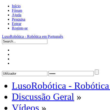
Início
Fórum
Ajuda
Pesquisa
Entrar
Registe-se
LusoRobótica - Robótica em Português
LusoRobótica - Robótica
Discussão Geral
»
Vídeos
»