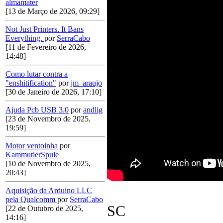
almamater
[13 de Março de 2026, 09:29]
Not Just Printers. It Bans
Everything.
por
SerraCabo
[11 de Fevereiro de 2026,
14:48]
Como lutar contra a
"enshitification"
por
jm_araujo
[30 de Janeiro de 2026, 17:10]
Ajuda Pcb USB 3.0
por
andlig
[23 de Novembro de 2025,
19:59]
Motor ventoinha
por
KammutierSpule
[10 de Novembro de 2025,
20:43]
Aquisição da Arduino LLC
pela Qualcomm
por
SerraCabo
SC
[22 de Outubro de 2025,
14:16]