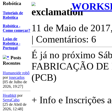
Robótica
WORKSH
Tutoriais de
Robótica
11 de Maio de 2017
Robótica -
Como começar?
| Comentários: 6
Lojas de
Robótica -
Portugal
É já no próximo Sá
Posts
Recentes
FABRICAÇÃO DE 
Humanoide robô
(PCB)
por
josecarlos
[05 de Julho de
2026, 19:27]
Heathkit
por
+ Info e Inscrições 
SerraCabo
[25 de Abril de
2026, 12:48]