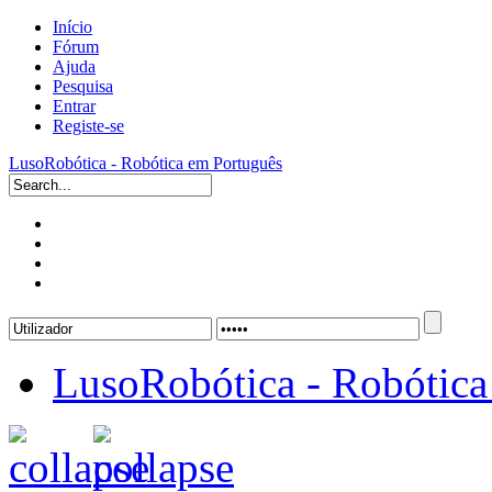
Início
Fórum
Ajuda
Pesquisa
Entrar
Registe-se
LusoRobótica - Robótica em Português
LusoRobótica - Robótica