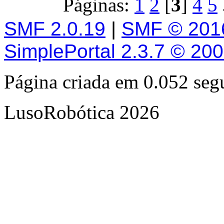
Páginas:
1
2
[
3
]
4
5
SMF 2.0.19
|
SMF © 201
SimplePortal 2.3.7 © 20
Página criada em 0.052 se
LusoRobótica 2026