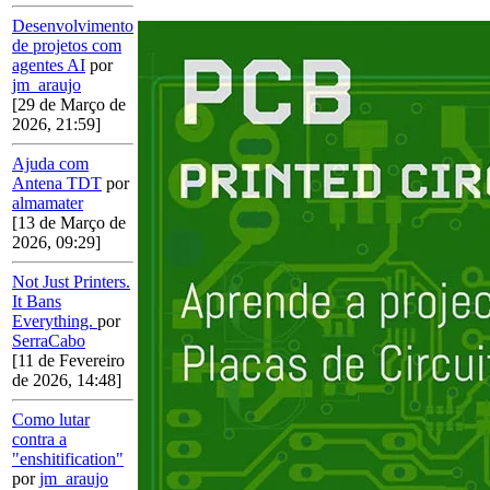
Desenvolvimento
de projetos com
agentes AI
por
jm_araujo
[29 de Março de
2026, 21:59]
Ajuda com
Antena TDT
por
almamater
[13 de Março de
2026, 09:29]
Not Just Printers.
It Bans
Everything.
por
SerraCabo
[11 de Fevereiro
de 2026, 14:48]
Como lutar
contra a
"enshitification"
por
jm_araujo