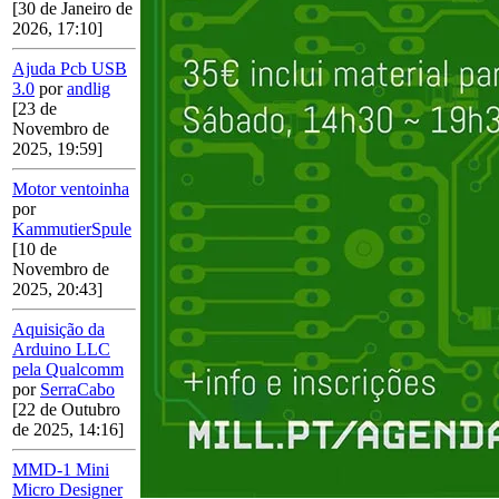
[30 de Janeiro de
2026, 17:10]
Ajuda Pcb USB
3.0
por
andlig
[23 de
Novembro de
2025, 19:59]
Motor ventoinha
por
KammutierSpule
[10 de
Novembro de
2025, 20:43]
Aquisição da
Arduino LLC
pela Qualcomm
por
SerraCabo
[22 de Outubro
de 2025, 14:16]
MMD-1 Mini
Micro Designer