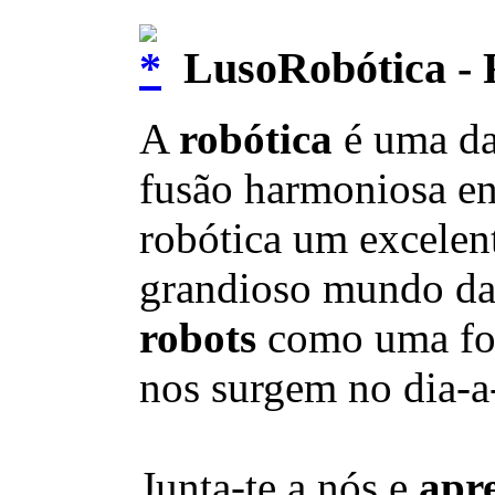
LusoRobótica - 
A
robótica
é uma d
fusão harmoniosa en
robótica um excelent
grandioso mundo da t
robots
como uma fo
nos surgem no dia-a
Junta-te a nós e
apr