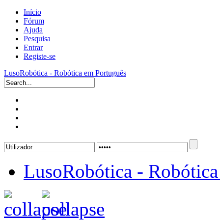
Início
Fórum
Ajuda
Pesquisa
Entrar
Registe-se
LusoRobótica - Robótica em Português
LusoRobótica - Robótica