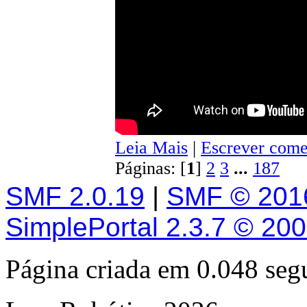
Leia Mais
|
Escrever come
Páginas: [
1
]
2
3
...
187
SMF 2.0.19
|
SMF © 201
SimplePortal 2.3.7 © 20
Página criada em 0.048 se