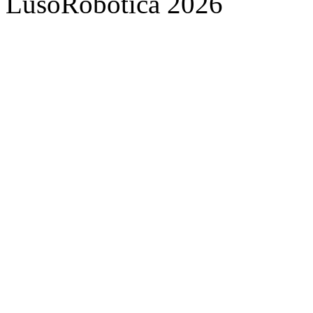
LusoRobótica 2026