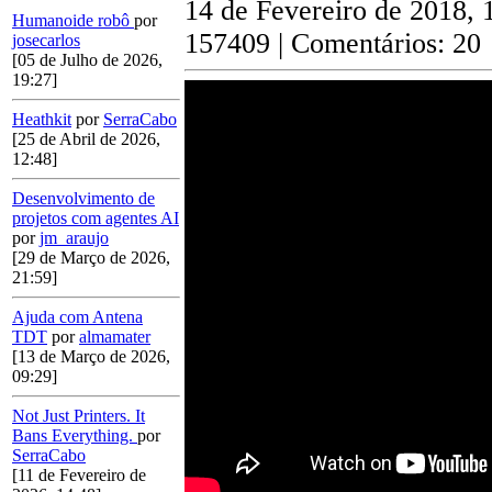
14 de Fevereiro de 2018, 
Humanoide robô
por
157409 | Comentários: 20
josecarlos
[05 de Julho de 2026,
19:27]
Heathkit
por
SerraCabo
[25 de Abril de 2026,
12:48]
Desenvolvimento de
projetos com agentes AI
por
jm_araujo
[29 de Março de 2026,
21:59]
Ajuda com Antena
TDT
por
almamater
[13 de Março de 2026,
09:29]
Not Just Printers. It
Bans Everything.
por
SerraCabo
[11 de Fevereiro de