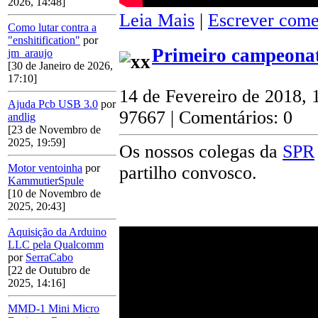
2026, 14:48]
Leia Mais
|
Escrever come
Como lutar contra a
"enshitification"
por
Primeiro campeonat
jm_araujo
[30 de Janeiro de 2026,
17:10]
14 de Fevereiro de 2018, 
Ajuda Pcb USB 3.0
por
97667 | Comentários: 0
andlig
[23 de Novembro de
2025, 19:59]
Os nossos colegas da
SPR
Motor ventoinha
por
partilho convosco.
KammutierSpule
[10 de Novembro de
2025, 20:43]
Aquisição da Arduino
LLC pela Qualcomm
por
SerraCabo
[22 de Outubro de
2025, 14:16]
MMD-1 Mini Micro