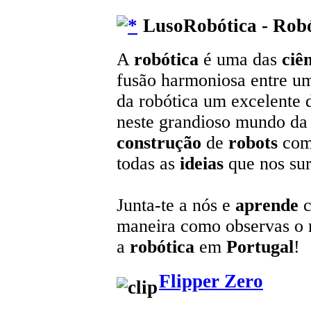
LusoRobótica - Robó
A
robótica
é uma das
ciê
fusão harmoniosa entre u
da robótica um excelente 
neste grandioso mundo da t
construção
de
robots
com
todas as
ideias
que nos sur
Junta-te a nós e
aprende
c
maneira como observas o
a
robótica
em
Portugal
!
Flipper Zero