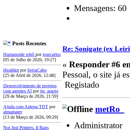
Mensagens: 60
Posts Recentes
Re: Sonigate (ex Leir
Humanoide robô
por
josecarlos
[05 de Julho de 2026, 19:27]
«
Responder #6 e
Heathkit
por
SerraCabo
Pessoal, o site já 
[25 de Abril de 2026, 12:48]
Registado
Desenvolvimento de projetos
com agentes AI
por
jm_araujo
[29 de Março de 2026, 21:59]
metRo_
Ajuda com Antena TDT
por
almamater
[13 de Março de 2026, 09:29]
Administrator
Not Just Printers. It Bans