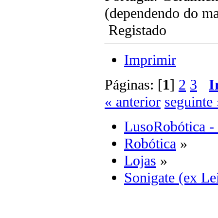
(dependendo do ma
Registado
Imprimir
Páginas: [
1
]
2
3
I
« anterior
seguinte 
LusoRobótica -
Robótica
»
Lojas
»
Sonigate (ex Lei