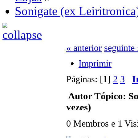
Sonigate (ex Leiritronica
« anterior
seguinte 
Imprimir
Páginas: [
1
]
2
3
I
Autor
Tópico: So
vezes)
0 Membros e 1 Visit