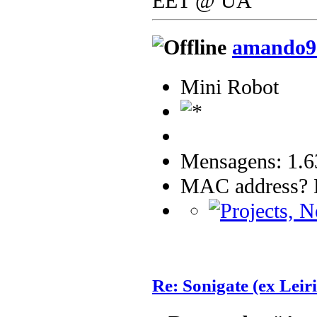
EET @ UA
amando9
Mini Robot
Mensagens: 1.6
MAC address? B
Re: Sonigate (ex Leir