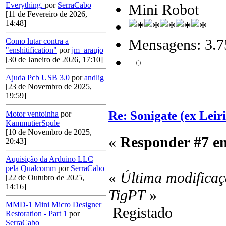
Everything.
por
SerraCabo
Mini Robot
[11 de Fevereiro de 2026,
14:48]
Mensagens: 3.7
Como lutar contra a
"enshitification"
por
jm_araujo
[30 de Janeiro de 2026, 17:10]
Ajuda Pcb USB 3.0
por
andlig
[23 de Novembro de 2025,
19:59]
Re: Sonigate (ex Leir
Motor ventoinha
por
KammutierSpule
[10 de Novembro de 2025,
«
Responder #7 e
20:43]
Aquisição da Arduino LLC
pela Qualcomm
por
SerraCabo
«
Última modificaç
[22 de Outubro de 2025,
14:16]
TigPT
»
MMD-1 Mini Micro Designer
Registado
Restoration - Part 1
por
SerraCabo