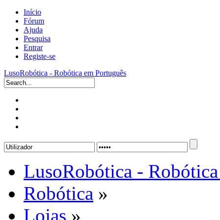
Início
Fórum
Ajuda
Pesquisa
Entrar
Registe-se
LusoRobótica - Robótica em Português
LusoRobótica - Robótica
Robótica
»
Lojas
»