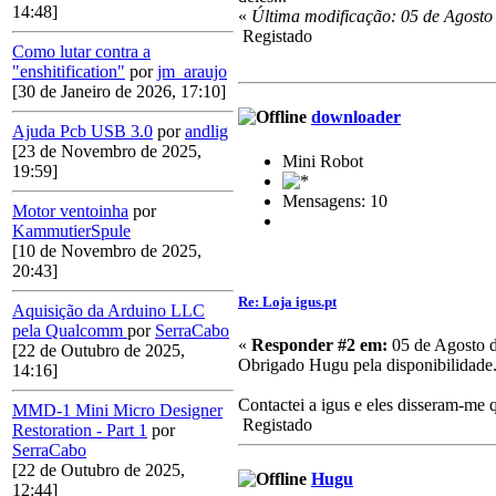
14:48]
«
Última modificação: 05 de Agosto
Registado
Como lutar contra a
"enshitification"
por
jm_araujo
[30 de Janeiro de 2026, 17:10]
downloader
Ajuda Pcb USB 3.0
por
andlig
[23 de Novembro de 2025,
Mini Robot
19:59]
Mensagens: 10
Motor ventoinha
por
KammutierSpule
[10 de Novembro de 2025,
20:43]
Re: Loja igus.pt
Aquisição da Arduino LLC
pela Qualcomm
por
SerraCabo
«
Responder #2 em:
05 de Agosto d
[22 de Outubro de 2025,
Obrigado Hugu pela disponibilidade
14:16]
Contactei a igus e eles disseram-me 
MMD-1 Mini Micro Designer
Registado
Restoration - Part 1
por
SerraCabo
[22 de Outubro de 2025,
Hugu
12:44]