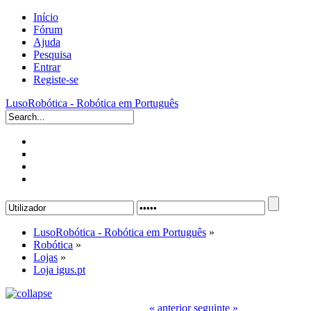
Início
Fórum
Ajuda
Pesquisa
Entrar
Registe-se
LusoRobótica - Robótica em Português
LusoRobótica - Robótica em Português
»
Robótica
»
Lojas
»
Loja igus.pt
« anterior
seguinte »