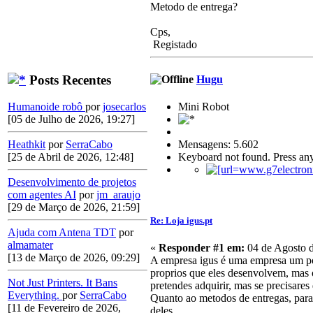
Metodo de entrega?
Cps,
Registado
Posts Recentes
Hugu
Mini Robot
Humanoide robô
por
josecarlos
[05 de Julho de 2026, 19:27]
Mensagens: 5.602
Heathkit
por
SerraCabo
Keyboard not found. Press any
[25 de Abril de 2026, 12:48]
Desenvolvimento de projetos
com agentes AI
por
jm_araujo
[29 de Março de 2026, 21:59]
Re: Loja igus.pt
Ajuda com Antena TDT
por
almamater
«
Responder #1 em:
04 de Agosto d
[13 de Março de 2026, 09:29]
A empresa igus é uma empresa um pou
proprios que eles desenvolvem, mas o
Not Just Printers. It Bans
pretendes adquirir, mas se precisare
Everything.
por
SerraCabo
Quanto ao metodos de entregas, para 
[11 de Fevereiro de 2026,
deles...