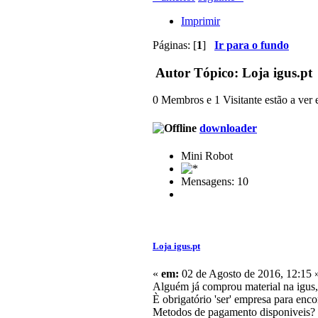
Imprimir
Páginas: [
1
]
Ir para o fundo
Autor
Tópico: Loja igus.pt 
0 Membros e 1 Visitante estão a ver e
downloader
Mini Robot
Mensagens: 10
Loja igus.pt
«
em:
02 de Agosto de 2016, 12:15 
Alguém já comprou material na igus,
È obrigatório 'ser' empresa para en
Metodos de pagamento disponiveis?