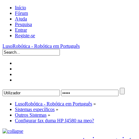
Início
Fórum
Ajuda
Pesquisa
Entrar
Registe-se
LusoRobótica - Robótica em Português
LusoRobótica - Robótica em Português
»
Sistemas específicos
»
Outros Sistemas
»
Configurar fax duma HP J4580 na meo?