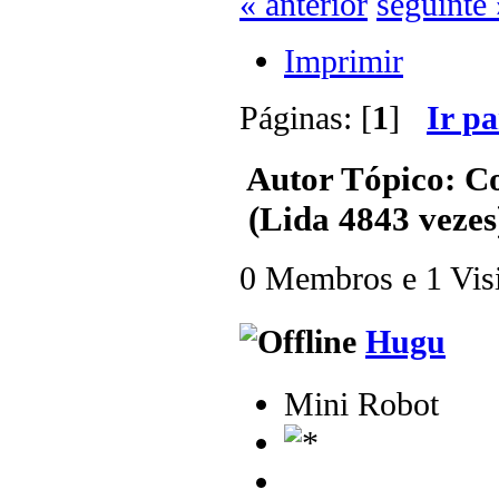
« anterior
seguinte 
Imprimir
Páginas: [
1
]
Ir p
Autor
Tópico: C
(Lida 4843 vezes
0 Membros e 1 Visit
Hugu
Mini Robot