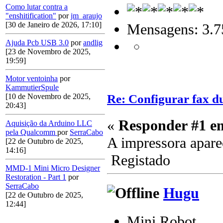
Como lutar contra a
"enshitification"
por
jm_araujo
[30 de Janeiro de 2026, 17:10]
Mensagens: 3.7
Ajuda Pcb USB 3.0
por
andlig
[23 de Novembro de 2025,
19:59]
Motor ventoinha
por
KammutierSpule
Re: Configurar fax 
[10 de Novembro de 2025,
20:43]
«
Responder #1 e
Aquisição da Arduino LLC
pela Qualcomm
por
SerraCabo
A impressora apare
[22 de Outubro de 2025,
14:16]
Registado
MMD-1 Mini Micro Designer
Restoration - Part 1
por
SerraCabo
Hugu
[22 de Outubro de 2025,
12:44]
Mini Robot