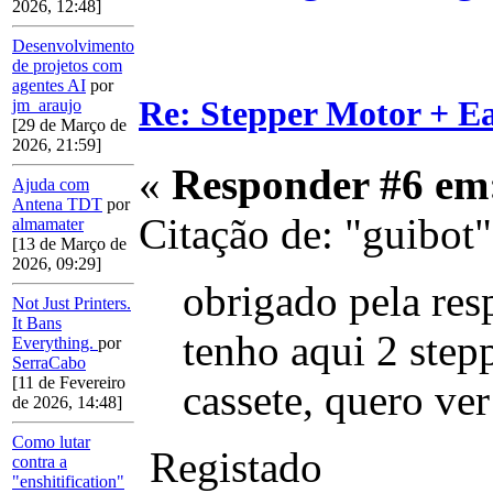
2026, 12:48]
Desenvolvimento
de projetos com
agentes AI
por
Re: Stepper Motor + E
jm_araujo
[29 de Março de
2026, 21:59]
«
Responder #6 em
Ajuda com
Antena TDT
por
Citação de: "guibot"
almamater
[13 de Março de
2026, 09:29]
obrigado pela res
Not Just Printers.
It Bans
tenho aqui 2 step
Everything.
por
SerraCabo
[11 de Fevereiro
cassete, quero v
de 2026, 14:48]
Como lutar
Registado
contra a
"enshitification"