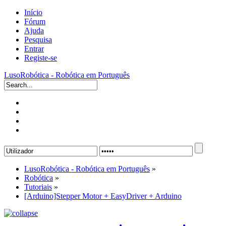
Início
Fórum
Ajuda
Pesquisa
Entrar
Registe-se
LusoRobótica - Robótica em Português
LusoRobótica - Robótica em Português
»
Robótica
»
Tutoriais
»
[Arduino]Stepper Motor + EasyDriver + Arduino