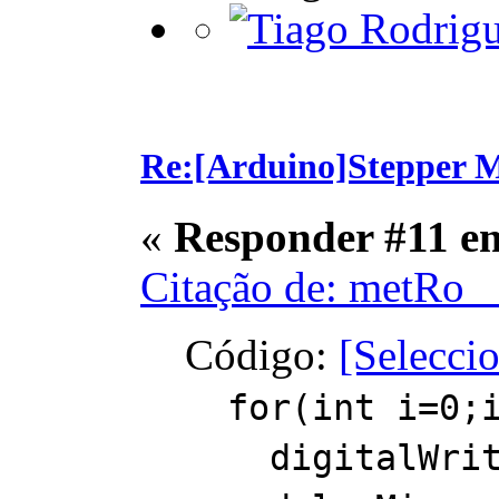
Re:[Arduino]Stepper M
«
Responder #11 e
Citação de: metRo_ 
Código:
[Selecci
for(int i=0;i
digitalWrite(