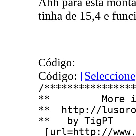
Ahh para esta monta
tinha de 15,4 e fun
Código:
Código:
[Seleccione
/***************
** More inf
** http://lusoro
** by T
[url=http://www.