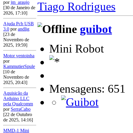
por
jm_araujo
Tiago Rodrigues
[30 de Janeiro de
2026, 17:10]
Ajuda Pcb USB
guibot
3.0
por
andlig
[23 de
Novembro de
Mini Robot
2025, 19:59]
Motor ventoinha
por
KammutierSpule
[10 de
Novembro de
2025, 20:43]
Mensagens: 651
Aquisição da
Arduino LLC
pela Qualcomm
por
SerraCabo
[22 de Outubro
de 2025, 14:16]
MMD-1 Mini