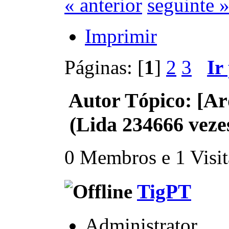
« anterior
seguinte 
Imprimir
Páginas: [
1
]
2
3
Ir
Autor
Tópico: [Ar
(Lida 234666 veze
0 Membros e 1 Visita
TigPT
Administrator