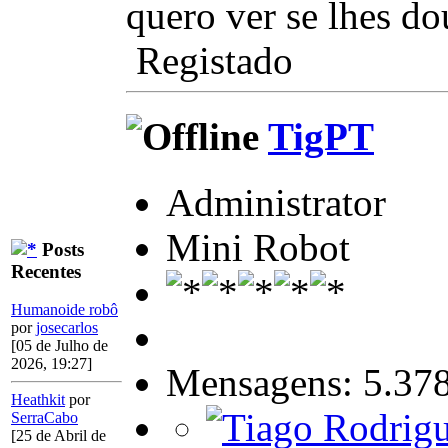
quero ver se lhes 
Registado
TigPT
Administrator
Mini Robot
Posts
Recentes
Humanoide robô
por
josecarlos
[05 de Julho de
2026, 19:27]
Mensagens: 5.37
Heathkit
por
SerraCabo
[25 de Abril de