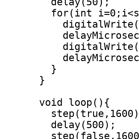
delay(50);
for(int i=0;i<s
digitalWrite(st
delayMicroseco
digitalWrite(s
delayMicroseco
}
}
void loop(){
step(true,1600)
delay(500);
step(false,1600