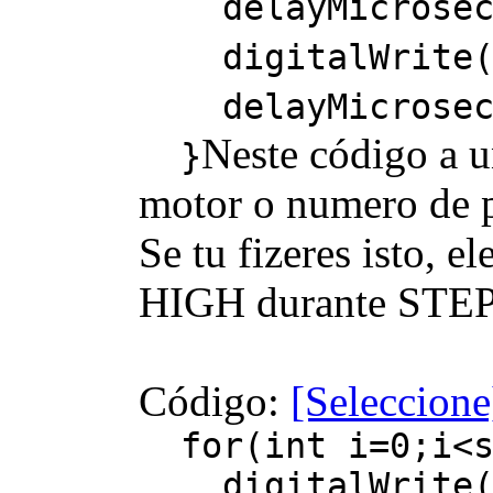
delayMicroseco
digitalWrite(s
delayMicroseco
Neste código a un
}
motor o numero de p
Se tu fizeres isto, e
HIGH durante STEP
Código:
[Seleccione
for(int i=0;i<s
digitalWrite(st