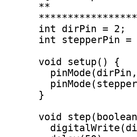
**
****************
int dirPin = 2;
int stepperPin =
void setup() {
pinMode(dirPin,
pinMode(stepper
}
void step(boolea
digitalWrite(di