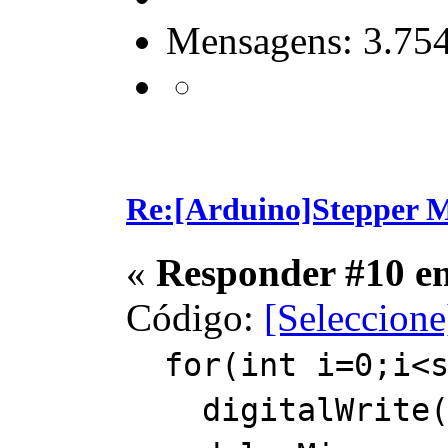
Mensagens: 3.75
Re:[Arduino]Stepper M
«
Responder #10 e
Código:
[Seleccione
for(int i=0;i<s
digitalWrite(st