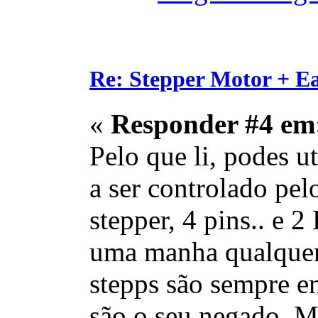
Re: Stepper Motor + E
«
Responder #4 em
Pelo que li, podes 
a ser controlado pel
stepper, 4 pins.. e 
uma manha qualquer 
stepps são sempre em
são o seu negado. M