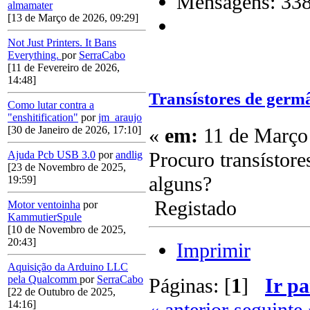
Mensagens: 33
almamater
[13 de Março de 2026, 09:29]
Not Just Printers. It Bans
Everything.
por
SerraCabo
[11 de Fevereiro de 2026,
14:48]
Transístores de germ
Como lutar contra a
"enshitification"
por
jm_araujo
«
em:
11 de Março 
[30 de Janeiro de 2026, 17:10]
Procuro transístor
Ajuda Pcb USB 3.0
por
andlig
[23 de Novembro de 2025,
alguns?
19:59]
Registado
Motor ventoinha
por
KammutierSpule
[10 de Novembro de 2025,
20:43]
Imprimir
Aquisição da Arduino LLC
pela Qualcomm
por
SerraCabo
Páginas: [
1
]
Ir pa
[22 de Outubro de 2025,
14:16]