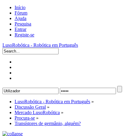
Início
Fórum
Ajuda
Pesquisa
Entrar
Registe-se
LusoRobótica - Robótica em Português
LusoRobótica - Robótica em Português
»
Discussão Geral
»
Mercado LusoRobótica
»
Procura-se
»
Transístores de germânio, alguém?