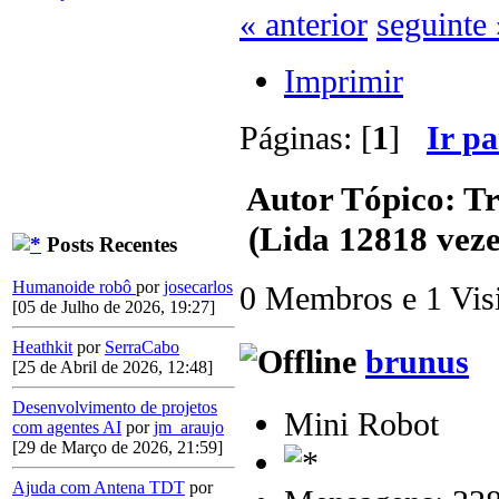
« anterior
seguinte 
Imprimir
Páginas: [
1
]
Ir p
Autor
Tópico: Tr
(Lida 12818 veze
Posts Recentes
Humanoide robô
por
josecarlos
0 Membros e 1 Visit
[05 de Julho de 2026, 19:27]
Heathkit
por
SerraCabo
brunus
[25 de Abril de 2026, 12:48]
Desenvolvimento de projetos
Mini Robot
com agentes AI
por
jm_araujo
[29 de Março de 2026, 21:59]
Ajuda com Antena TDT
por