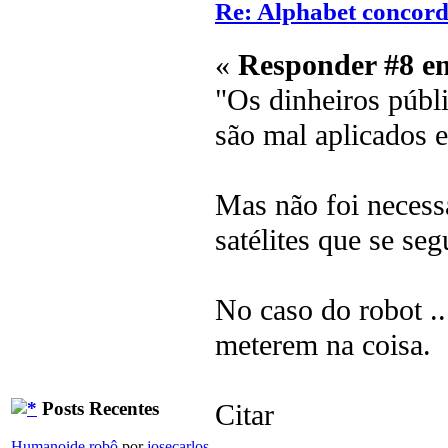
Re: Alphabet concor
«
Responder #8 e
"Os dinheiros púb
são mal aplicados 
Mas não foi necess
satélites que se se
No caso do robot ..
meterem na coisa.
Posts Recentes
Citar
Humanoide robô
por
josecarlos