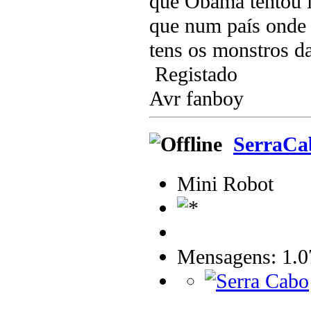
que Obama tentou l
que num país onde 
tens os monstros da
Registado
Avr fanboy
SerraCa
Mini Robot
Mensagens: 1.0