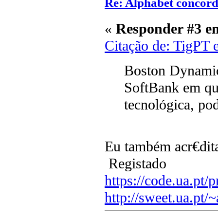
Re: Alphabet concor
«
Responder #3 e
Citação de: TigPT 
Boston Dynamics
SoftBank em que
tecnológica, po
Eu também acr€dita
Registado
https://code.ua.pt/p
http://sweet.ua.pt/