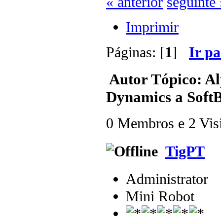
« anterior
seguinte 
Imprimir
Páginas: [
1
]
Ir p
Autor
Tópico: Al
Dynamics a SoftB
0 Membros e 2 Visit
TigPT
Administrator
Mini Robot