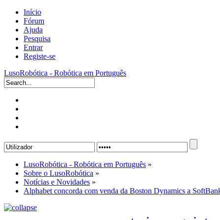
Início
Fórum
Ajuda
Pesquisa
Entrar
Registe-se
LusoRobótica - Robótica em Português
LusoRobótica - Robótica em Português
»
Sobre o LusoRobótica
»
Notícias e Novidades
»
Alphabet concorda com venda da Boston Dynamics a SoftBan