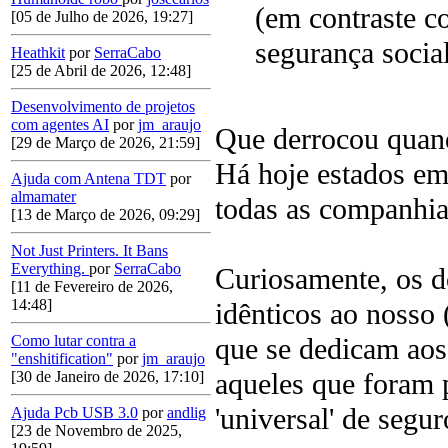
(em contraste c
[05 de Julho de 2026, 19:27]
segurança socia
Heathkit
por
SerraCabo
[25 de Abril de 2026, 12:48]
Desenvolvimento de projetos
com agentes AI
por
jm_araujo
Que derrocou quand
[29 de Março de 2026, 21:59]
Há hoje estados em
Ajuda com Antena TDT
por
almamater
todas as companhia
[13 de Março de 2026, 09:29]
Not Just Printers. It Bans
Everything.
por
SerraCabo
Curiosamente, os do
[11 de Fevereiro de 2026,
14:48]
idênticos ao nosso 
que se dedicam ao
Como lutar contra a
"enshitification"
por
jm_araujo
aqueles que foram 
[30 de Janeiro de 2026, 17:10]
'universal' de segu
Ajuda Pcb USB 3.0
por
andlig
[23 de Novembro de 2025,