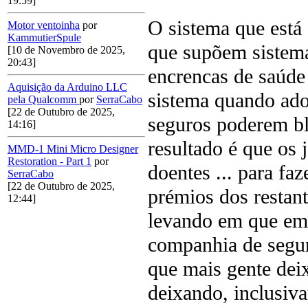
19:59]
O sistema que está 
Motor ventoinha
por
KammutierSpule
que supõem sistema
[10 de Novembro de 2025,
20:43]
encrencas de saúde
Aquisição da Arduino LLC
sistema quando ad
pela Qualcomm
por
SerraCabo
[22 de Outubro de 2025,
seguros poderem bl
14:16]
resultado é que os
MMD-1 Mini Micro Designer
Restoration - Part 1
por
doentes ... para f
SerraCabo
[22 de Outubro de 2025,
prémios dos restan
12:44]
levando em que em 
companhia de segur
que mais gente deix
deixando, inclusiv