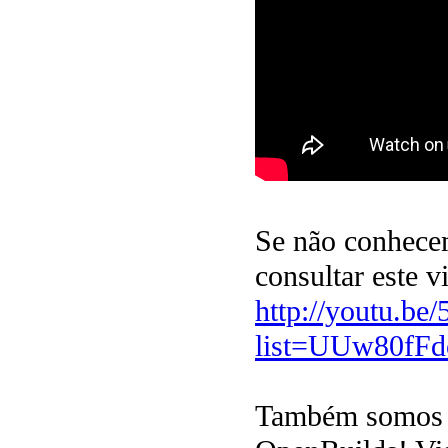
Se não conhecem
consultar este v
http://youtu.b
list=UUw80fF
Também somos um