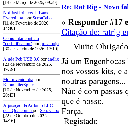
[13 de Março de 2026, 09:29]
Re: Rat Rig - Novo fa
Not Just Printers. It Bans
Everything.
por
SerraCabo
«
Responder #17 
[11 de Fevereiro de 2026,
14:48]
Citação de: ratrig 
Como lutar contra a
"enshitification"
por
jm_araujo
Muito Obrigado 
[30 de Janeiro de 2026, 17:10]
Já um Engenhocas B
Ajuda Pcb USB 3.0
por
andlig
[23 de Novembro de 2025,
nos vossos kits, e 
19:59]
noutras paragens..
Motor ventoinha
por
KammutierSpule
Não é com passas q
[10 de Novembro de 2025,
20:43]
que é nosso.
Aquisição da Arduino LLC
Força.
pela Qualcomm
por
SerraCabo
[22 de Outubro de 2025,
Registado
14:16]