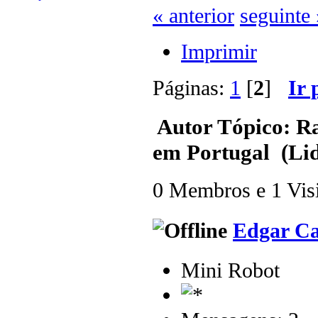
« anterior
seguinte 
Imprimir
Páginas:
1
[
2
]
Ir 
Autor
Tópico: Rat
em Portugal (Lid
0 Membros e 1 Visit
Edgar Ca
Mini Robot