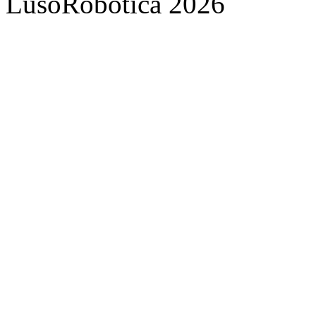
LusoRobótica 2026