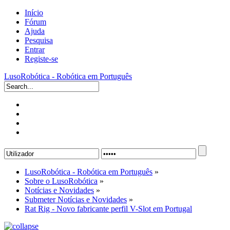
Início
Fórum
Ajuda
Pesquisa
Entrar
Registe-se
LusoRobótica - Robótica em Português
LusoRobótica - Robótica em Português
»
Sobre o LusoRobótica
»
Notícias e Novidades
»
Submeter Notícias e Novidades
»
Rat Rig - Novo fabricante perfil V-Slot em Portugal