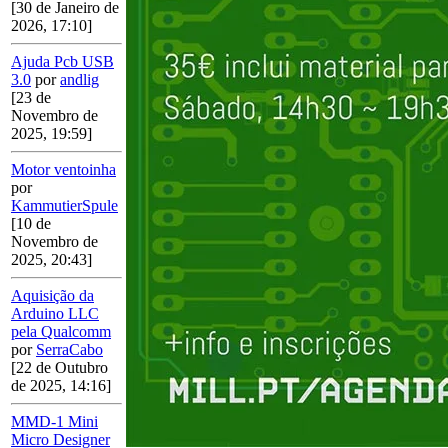
[30 de Janeiro de
2026, 17:10]
Ajuda Pcb USB
3.0
por
andlig
[23 de
Novembro de
2025, 19:59]
Motor ventoinha
por
KammutierSpule
[10 de
Novembro de
2025, 20:43]
Aquisição da
Arduino LLC
pela Qualcomm
por
SerraCabo
[22 de Outubro
de 2025, 14:16]
MMD-1 Mini
Micro Designer