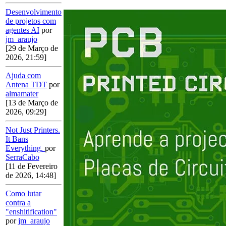
Desenvolvimento
de projetos com
agentes AI
por
jm_araujo
[29 de Março de
2026, 21:59]
Ajuda com
Antena TDT
por
almamater
[13 de Março de
2026, 09:29]
Not Just Printers.
It Bans
Everything.
por
SerraCabo
[11 de Fevereiro
de 2026, 14:48]
Como lutar
contra a
"enshitification"
por
jm_araujo