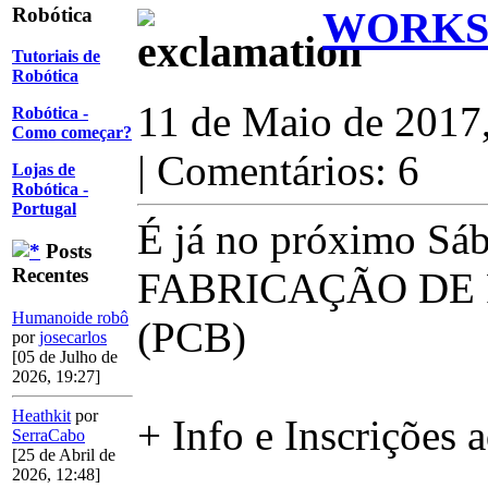
Robótica
WORKS
Tutoriais de
Robótica
11 de Maio de 2017
Robótica -
Como começar?
| Comentários: 6
Lojas de
Robótica -
Portugal
É já no próximo Sá
Posts
Recentes
FABRICAÇÃO DE 
Humanoide robô
(PCB)
por
josecarlos
[05 de Julho de
2026, 19:27]
Heathkit
por
+ Info e Inscrições 
SerraCabo
[25 de Abril de
2026, 12:48]