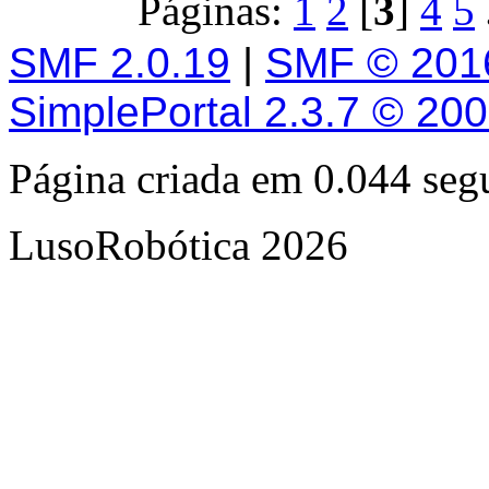
Páginas:
1
2
[
3
]
4
5
SMF 2.0.19
|
SMF © 201
SimplePortal 2.3.7 © 20
Página criada em 0.044 se
LusoRobótica 2026