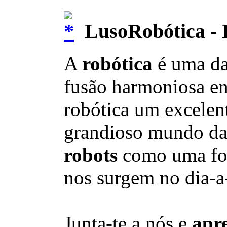
LusoRobótica - 
A
robótica
é uma d
fusão harmoniosa en
robótica um excelent
grandioso mundo da t
robots
como uma fo
nos surgem no dia-a
Junta-te a nós e
apr