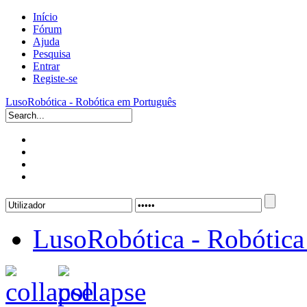
Início
Fórum
Ajuda
Pesquisa
Entrar
Registe-se
LusoRobótica - Robótica em Português
LusoRobótica - Robótica