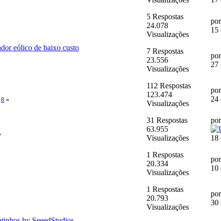
5 Respostas
po
24.078
15 
Visualizações
dor eólico de baixo custo
7 Respostas
po
23.556
27 
Visualizações
112 Respostas
po
123.474
24 
.
8
»
Visualizações
31 Respostas
po
63.955
»
Visualizações
18 
1 Respostas
po
20.334
10 
Visualizações
1 Respostas
po
20.793
30 
Visualizações
ratinhos by SeeedStudios