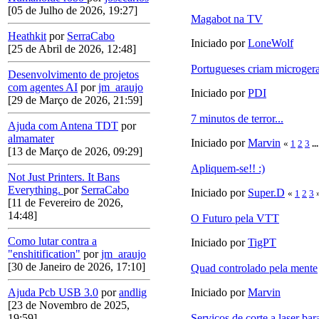
[05 de Julho de 2026, 19:27]
Magabot na TV
Heathkit
por
SerraCabo
Iniciado por
LoneWolf
[25 de Abril de 2026, 12:48]
Portugueses criam microgera
Desenvolvimento de projetos
com agentes AI
por
jm_araujo
Iniciado por
PDI
[29 de Março de 2026, 21:59]
7 minutos de terror...
Ajuda com Antena TDT
por
almamater
Iniciado por
Marvin
«
1
2
3
..
[13 de Março de 2026, 09:29]
Apliquem-se!! :)
Not Just Printers. It Bans
Everything.
por
SerraCabo
Iniciado por
Super.D
«
1
2
3
[11 de Fevereiro de 2026,
14:48]
O Futuro pela VTT
Como lutar contra a
Iniciado por
TigPT
"enshitification"
por
jm_araujo
[30 de Janeiro de 2026, 17:10]
Quad controlado pela mente
Iniciado por
Marvin
Ajuda Pcb USB 3.0
por
andlig
[23 de Novembro de 2025,
Serviços de corte a laser ba
19:59]