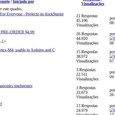
sunto
/
Iniciado por
Visualizações
r este quadro.
 For Everyone - Projecto no KickStarter
21 Respostas
po
45.196
08
Visualizações
able PRE-ORDER $4.99
26 Respostas
po
44.920
1
2
»
Visualizações
08
rtex-M4, usable in Arduino and C
15 Respostas
por
38.972
Visualizações
07
3 Respostas
po
22.511
04
Visualizações
anoides inteligentes
3 Respostas
po
22.673
26 
Visualizações
e!
13 Respostas
po
24.979
Visualizações
17 