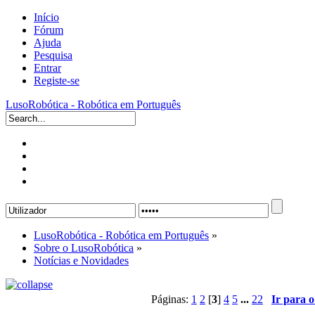
Início
Fórum
Ajuda
Pesquisa
Entrar
Registe-se
LusoRobótica - Robótica em Português
LusoRobótica - Robótica em Português
»
Sobre o LusoRobótica
»
Notícias e Novidades
Páginas:
1
2
[
3
]
4
5
...
22
Ir para 