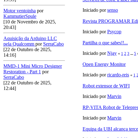
Iniciado por
senso
Motor ventoinha
por
KammutierSpule
Revista PROGRAMAR Ediçã
[10 de Novembro de 2025,
20:43]
Iniciado por
Psycop
Aquisição da Arduino LLC
Partilha o que sabes!!...
pela Qualcomm
por
SerraCabo
[22 de Outubro de 2025,
Iniciado por
Njay
«
1
2
3
...
5
14:16]
Open Energy Monitor
MMD-1 Mini Micro Designer
Restoration - Part 1
por
Iniciado por
ricardo-reis
«
1
SerraCabo
[22 de Outubro de 2025,
Robot extensor de WIFI
12:44]
Iniciado por
Marvin
RP-VITA Robot de Telepres
Iniciado por
Marvin
Equipa da UBI alcança terce