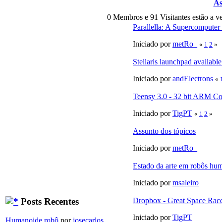
As
0 Membros e 91 Visitantes estão a ve
Parallella: A Supercomputer
Iniciado por
metRo_
«
1
2
»
Stellaris launchpad avail
Iniciado por
andElectrons
«
Teensy 3.0 - 32 bit ARM Co
Iniciado por
TigPT
«
1
2
»
Assunto dos tópicos
Iniciado por
metRo_
Estado da arte em robôs hum
Iniciado por
msaleiro
Posts Recentes
Dropbox - Great Space Rac
Iniciado por
TigPT
Humanoide robô
por
josecarlos