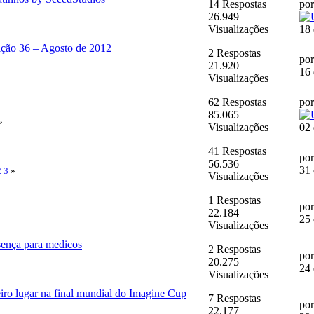
14 Respostas
po
26.949
Visualizações
18 
o 36 – Agosto de 2012
2 Respostas
po
21.920
16 
Visualizações
62 Respostas
po
85.065
»
Visualizações
02 
41 Respostas
po
56.536
31 
2
3
»
Visualizações
1 Respostas
po
22.184
25 
Visualizações
ença para medicos
2 Respostas
po
20.275
24 
Visualizações
iro lugar na final mundial do Imagine Cup
7 Respostas
po
22.177