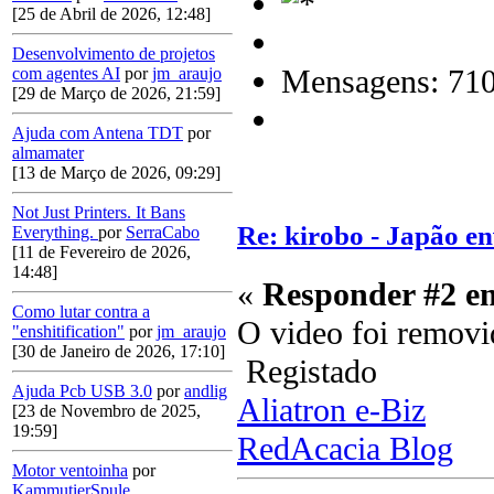
[25 de Abril de 2026, 12:48]
Desenvolvimento de projetos
Mensagens: 71
com agentes AI
por
jm_araujo
[29 de Março de 2026, 21:59]
Ajuda com Antena TDT
por
almamater
[13 de Março de 2026, 09:29]
Not Just Printers. It Bans
Re: kirobo - Japão e
Everything.
por
SerraCabo
[11 de Fevereiro de 2026,
14:48]
«
Responder #2 e
Como lutar contra a
O video foi remov
"enshitification"
por
jm_araujo
[30 de Janeiro de 2026, 17:10]
Registado
Ajuda Pcb USB 3.0
por
andlig
Aliatron e-Biz
[23 de Novembro de 2025,
19:59]
RedAcacia Blog
Motor ventoinha
por
KammutierSpule