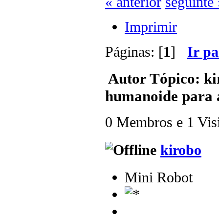
« anterior
seguinte 
Imprimir
Páginas: [
1
]
Ir p
Autor
Tópico: ki
humanoide para a
0 Membros e 1 Visit
kirobo
Mini Robot