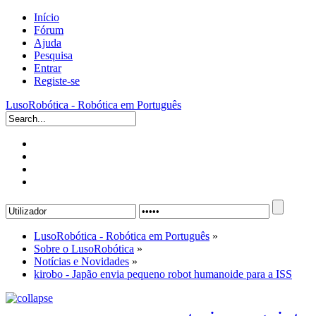
Início
Fórum
Ajuda
Pesquisa
Entrar
Registe-se
LusoRobótica - Robótica em Português
LusoRobótica - Robótica em Português
»
Sobre o LusoRobótica
»
Notícias e Novidades
»
kirobo - Japão envia pequeno robot humanoide para a ISS