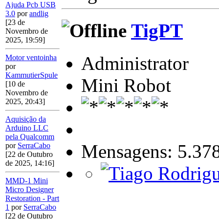
Ajuda Pcb USB
3.0
por
andlig
[23 de
TigPT
Novembro de
2025, 19:59]
Administrator
Motor ventoinha
por
KammutierSpule
Mini Robot
[10 de
Novembro de
2025, 20:43]
Aquisição da
Arduino LLC
pela Qualcomm
Mensagens: 5.37
por
SerraCabo
[22 de Outubro
de 2025, 14:16]
MMD-1 Mini
Micro Designer
Restoration - Part
1
por
SerraCabo
[22 de Outubro