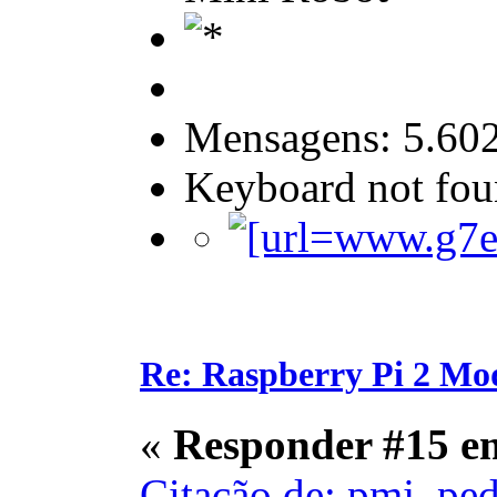
Mensagens: 5.60
Keyboard not foun
Re: Raspberry Pi 2 Mo
«
Responder #15 e
Citação de: pmj_ped