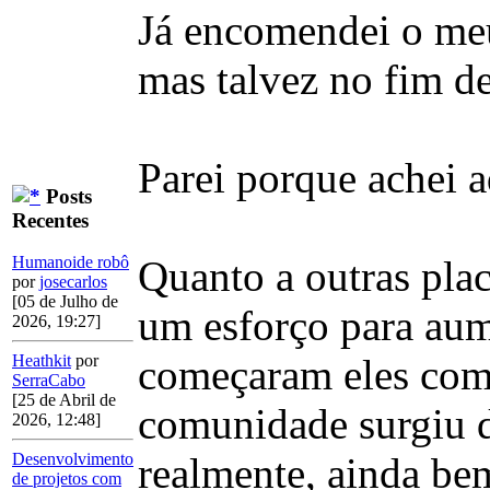
Já encomendei o meu 
mas talvez no fim d
Parei porque achei a
Posts
Recentes
Quanto a outras plac
Humanoide robô
por
josecarlos
[05 de Julho de
um esforço para aum
2026, 19:27]
começaram eles com c
Heathkit
por
SerraCabo
[25 de Abril de
comunidade surgiu d
2026, 12:48]
realmente, ainda bem
Desenvolvimento
de projetos com