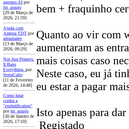
agentes AI
por
bem + fraquinho cer
jm_araujo
[29 de Março de
2026, 21:59]
Ajuda com
Quanto ao vir com w
Antena TDT
por
almamater
aumentaram as entra
[13 de Março de
2026, 09:29]
mais coisas caso nec
Not Just Printers.
It Bans
Neste caso, eu já t
Everything.
por
SerraCabo
[11 de Fevereiro
eu estar a pagar mai
de 2026, 14:48]
Como lutar
contra a
"enshitification"
Isto apenas para dar
por
jm_araujo
[30 de Janeiro de
Registado
2026, 17:10]