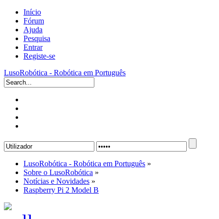
Início
Fórum
Ajuda
Pesquisa
Entrar
Registe-se
LusoRobótica - Robótica em Português
LusoRobótica - Robótica em Português
»
Sobre o LusoRobótica
»
Notícias e Novidades
»
Raspberry Pi 2 Model B