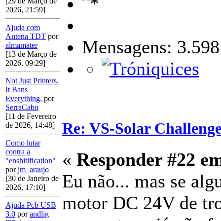
[29 de Março de
2026, 21:59]
Ajuda com
Antena TDT
por
Mensagens: 3.598
almamater
[13 de Março de
2026, 09:29]
Not Just Printers.
It Bans
Everything.
por
SerraCabo
[11 de Fevereiro
Re: VS-Solar Challeng
de 2026, 14:48]
Como lutar
contra a
«
Responder #22 e
"enshitification"
por
jm_araujo
Eu não... mas se algu
[30 de Janeiro de
2026, 17:10]
motor DC 24V de trot
Ajuda Pcb USB
3.0
por
andlig