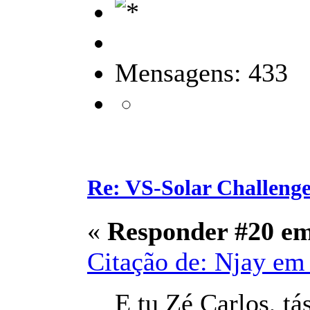
Mensagens: 433
Re: VS-Solar Challeng
«
Responder #20 e
Citação de: Njay em 
E tu Zé Carlos, tá