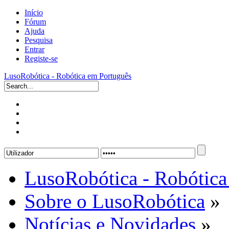
Início
Fórum
Ajuda
Pesquisa
Entrar
Registe-se
LusoRobótica - Robótica em Português
LusoRobótica - Robótica
Sobre o LusoRobótica
»
Notícias e Novidades
»