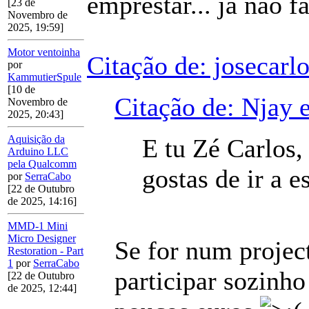
emprestar... já não fa
[23 de
Novembro de
2025, 19:59]
Motor ventoinha
Citação de: josecarl
por
KammutierSpule
[10 de
Citação de: Njay 
Novembro de
2025, 20:43]
Aquisição da
E tu Zé Carlos, 
Arduino LLC
pela Qualcomm
gostas de ir a 
por
SerraCabo
[22 de Outubro
de 2025, 14:16]
MMD-1 Mini
Micro Designer
Se for num project
Restoration - Part
1
por
SerraCabo
participar sozinho
[22 de Outubro
de 2025, 12:44]