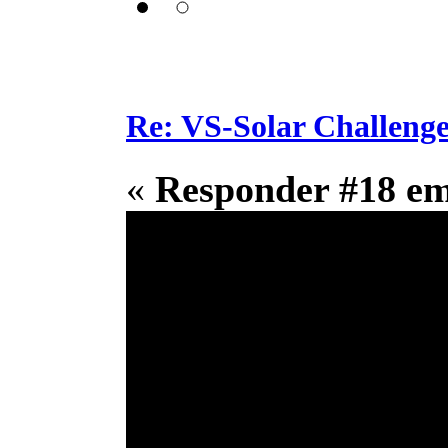
Re: VS-Solar Challeng
«
Responder #18 e