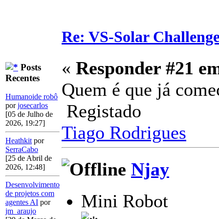
Re: VS-Solar Challeng
«
Responder #21 e
Posts
Recentes
Quem é que já come
Humanoide robô
Registado
por
josecarlos
[05 de Julho de
2026, 19:27]
Tiago Rodrigues
Heathkit
por
SerraCabo
[25 de Abril de
Njay
2026, 12:48]
Desenvolvimento
de projetos com
Mini Robot
agentes AI
por
jm_araujo