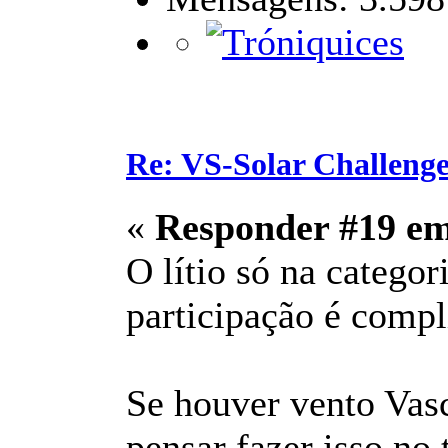
Re: VS-Solar Challeng
«
Responder #19 e
O lítio só na categor
participação é compl
Se houver vento Vas
pensar fazer isso no 