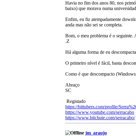
Havia no fim dos anos 80, nos primó
baixo) que morava numa universidad
Enfim, eu fiz atempadamente downloa
anda mas não sei se completa.
Bom, o meu problema é o seguinte. A
.Z
Há alguma forma de eu descompactar 
O primeiro nível é fácil, basta desco
Como é que descompacto (Windows) e
Abraço
SC
Registado
https://bittubers.com/profile/Serra
https://www.youtube.com/serracabo
https://www.bitchute.com/serracabo/
jm_araujo