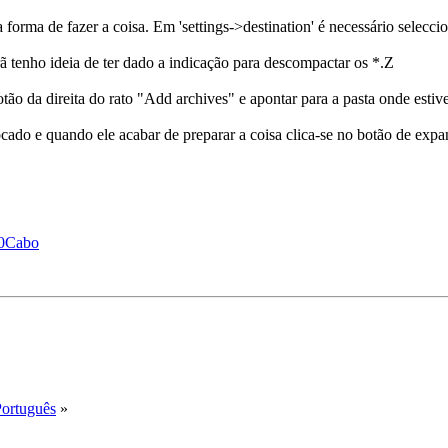
forma de fazer a coisa. Em 'settings->destination' é necessário selecc
 tenho ideia de ter dado a indicação para descompactar os *.Z
ão da direita do rato "Add archives" e apontar para a pasta onde estiver
ado e quando ele acabar de preparar a coisa clica-se no botão de expan
%20Cabo
Português
»