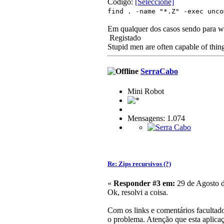
Código:
[Seleccione]
find . -name "*.Z" -exec un
Em qualquer dos casos sendo para wi
Registado
Stupid men are often capable of thing
SerraCabo
Mini Robot
Mensagens: 1.074
Re: Zips recursivos (?)
«
Responder #3 em:
29 de Agosto d
Ok, resolvi a coisa.
Com os links e comentários facultad
o problema. Atenção que esta aplic