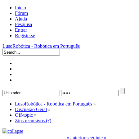
Início
Fórum
Ajuda
Pesquisa
Entrar
Registe-se
LusoRobótica - Robótica em Português
LusoRobótica - Robótica em Português
»
Discussão Geral
»
Off-topic
»
Zips recursivos (?)
« anterior
seguinte »