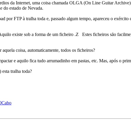
rdios da Internet, uma coisa chamada OLGA (On Line Guitar Archive). E
e do estado de Nevada.
d por FTP à tralha toda e, passado algum tempo, apareceu o exército do
quilo existe sob a forma de um ficheiro .Z Estes ficheiros são facil
aquela coisa, automaticamente, todos os ficheiros?
mpactar e aquilo fica tudo arrumadinho em pastas, etc. Mas, após o prim
sta tralha toda?
%20Cabo