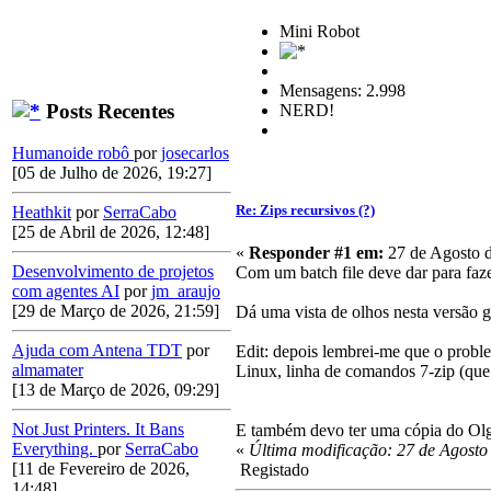
Mini Robot
Mensagens: 2.998
Posts Recentes
NERD!
Humanoide robô
por
josecarlos
[05 de Julho de 2026, 19:27]
Re: Zips recursivos (?)
Heathkit
por
SerraCabo
[25 de Abril de 2026, 12:48]
«
Responder #1 em:
27 de Agosto d
Desenvolvimento de projetos
Com um batch file deve dar para faze
com agentes AI
por
jm_araujo
[29 de Março de 2026, 21:59]
Dá uma vista de olhos nesta versão g
Ajuda com Antena TDT
por
Edit: depois lembrei-me que o probl
almamater
Linux, linha de comandos 7-zip (que
[13 de Março de 2026, 09:29]
Not Just Printers. It Bans
E também devo ter uma cópia do Olga 
Everything.
por
SerraCabo
«
Última modificação: 27 de Agosto
[11 de Fevereiro de 2026,
Registado
14:48]