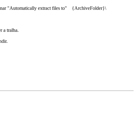
ionar "Automatically extract files to" {ArchiveFolder}\
 a tralha.
dir.