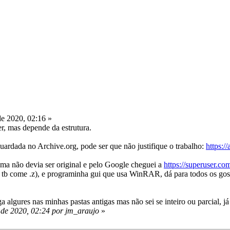
e 2020, 02:16 »
r, mas depende da estrutura.
uardada no Archive.org, pode ser que não justifique o trabalho:
https:/
ema não devia ser original e pelo Google cheguei a
https://superuser.co
 tb come .z), e programinha gui que usa WinRAR, dá para todos os go
algures nas minhas pastas antigas mas não sei se inteiro ou parcial, j
 de 2020, 02:24 por jm_araujo
»