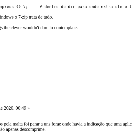
compress {} \; # dentro do dir para onde extraiste o 
ndows o 7-zip trata de tudo.
s the clever wouldn't dare to contemplate.
e 2020, 00:49 »
os pela malta foi parar a uns forae onde havia a indicação que uma ap
ação apenas descomprime.