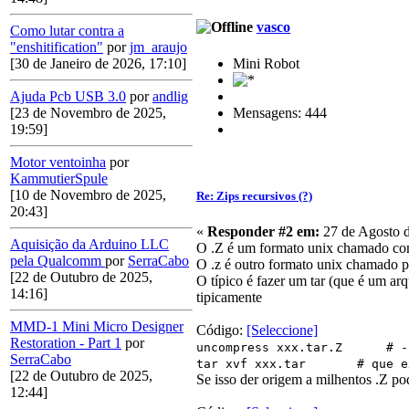
vasco
Como lutar contra a
"enshitification"
por
jm_araujo
Mini Robot
[30 de Janeiro de 2026, 17:10]
Ajuda Pcb USB 3.0
por
andlig
Mensagens: 444
[23 de Novembro de 2025,
19:59]
Motor ventoinha
por
KammutierSpule
[10 de Novembro de 2025,
Re: Zips recursivos (?)
20:43]
«
Responder #2 em:
27 de Agosto d
Aquisição da Arduino LLC
O .Z é um formato unix chamado com
pela Qualcomm
por
SerraCabo
O .z é outro formato unix chamado p
[22 de Outubro de 2025,
O típico é fazer um tar (que é um ar
14:16]
tipicamente
MMD-1 Mini Micro Designer
Código:
[Seleccione]
Restoration - Part 1
por
uncompress xxx.tar.Z # --->
SerraCabo
tar xvf xxx.tar # que extr
[22 de Outubro de 2025,
Se isso der origem a milhentos .Z po
12:44]