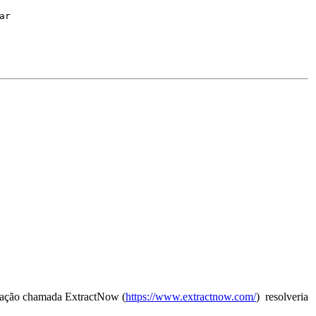
tar
licação chamada ExtractNow (
https://www.extractnow.com/
) resolveria