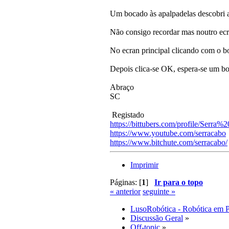
Um bocado às apalpadelas descobri a 
Não consigo recordar mas noutro ecrã
No ecran principal clicando com o bot
Depois clica-se OK, espera-se um boc
Abraço
SC
Registado
https://bittubers.com/profile/Serra
https://www.youtube.com/serracabo
https://www.bitchute.com/serracabo/
Imprimir
Páginas: [
1
]
Ir para o topo
« anterior
seguinte »
LusoRobótica - Robótica em 
Discussão Geral
»
Off-topic
»