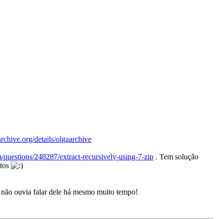
/archive.org/details/olgaarchive
m/questions/248287/extract-recursively-using-7-zip
. Tem solução
stos
á não ouvia falar dele há mesmo muito tempo!