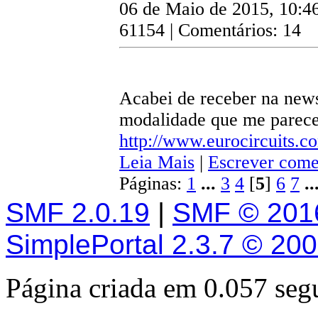
06 de Maio de 2015, 10:4
61154 | Comentários: 14
Acabei de receber na news
modalidade que me parece 
http://www.eurocircuits
Leia Mais
|
Escrever come
Páginas:
1
...
3
4
[
5
]
6
7
..
SMF 2.0.19
|
SMF © 201
SimplePortal 2.3.7 © 20
Página criada em 0.057 se