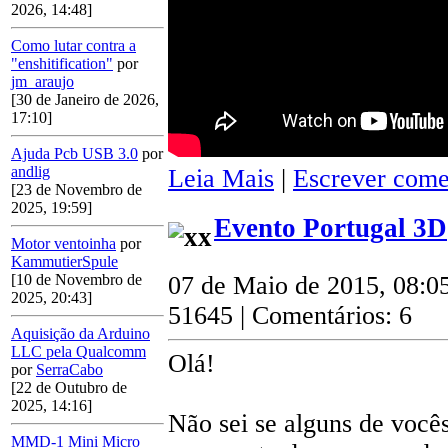
2026, 14:48]
Como lutar contra a
"enshitification"
por
jm_araujo
[30 de Janeiro de 2026,
17:10]
Ajuda Pcb USB 3.0
por
andlig
Leia Mais
|
Escrever come
[23 de Novembro de
2025, 19:59]
Evento Portugal 3D
Motor ventoinha
por
KammutierSpule
[10 de Novembro de
07 de Maio de 2015, 08:0
2025, 20:43]
51645 | Comentários: 6
Aquisição da Arduino
LLC pela Qualcomm
Olá!
por
SerraCabo
[22 de Outubro de
2025, 14:16]
Não sei se alguns de vocês
MMD-1 Mini Micro