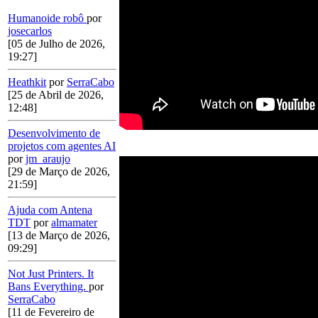
Humanoide robô
por
josecarlos
[05 de Julho de 2026,
19:27]
Heathkit
por
SerraCabo
[25 de Abril de 2026,
12:48]
Desenvolvimento de
projetos com agentes AI
por
jm_araujo
[29 de Março de 2026,
21:59]
Ajuda com Antena
TDT
por
almamater
[13 de Março de 2026,
09:29]
Not Just Printers. It
Bans Everything.
por
SerraCabo
[11 de Fevereiro de