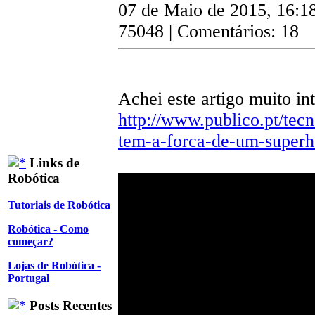
07 de Maio de 2015, 16:1
75048 | Comentários: 18
Achei este artigo muito in
http://www.publico.pt/tecn
tem-a-forca-de-um-supe
Links de
Robótica
Tutoriais de Robótica
Robótica - Como
começar?
Lojas de Robótica -
Portugal
Posts Recentes