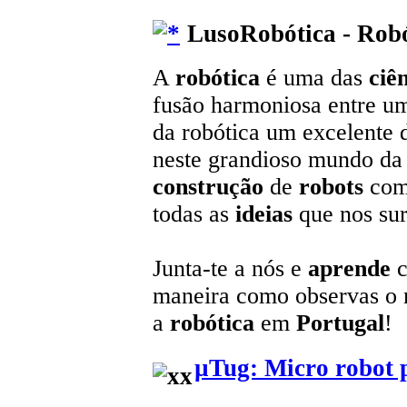
LusoRobótica - Robó
A
robótica
é uma das
ciê
fusão harmoniosa entre u
da robótica um excelente 
neste grandioso mundo da t
construção
de
robots
com
todas as
ideias
que nos sur
Junta-te a nós e
aprende
c
maneira como observas o
a
robótica
em
Portugal
!
µTug: Micro robot p