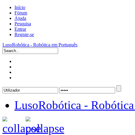
Início
Fórum
Ajuda
Pesquisa
Entrar
Registe-se
LusoRobótica - Robótica em Português
LusoRobótica - Robótica