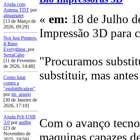
Ajuda com
Antena TDT
por
«
em:
18 de Julho d
almamater
[13 de Março de
2026, 09:29]
Impressão 3D para cr
Not Just Printers.
It Bans
Everything.
por
SerraCabo
"Procuramos substitu
[11 de Fevereiro
de 2026, 14:48]
substituir, mas antes
Como lutar
contra a
"enshitification"
por
jm_araujo
[30 de Janeiro de
2026, 17:10]
Ajuda Pcb USB
Com o avanço tecnol
3.0
por
andlig
[23 de
maquinas capazes d
Novembro de
2025, 19:59]