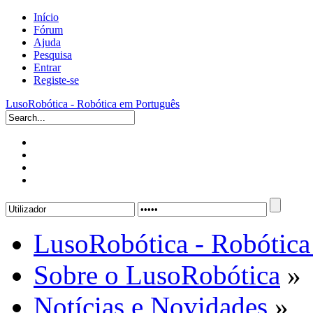
Início
Fórum
Ajuda
Pesquisa
Entrar
Registe-se
LusoRobótica - Robótica em Português
LusoRobótica - Robótica
Sobre o LusoRobótica
»
Notícias e Novidades
»