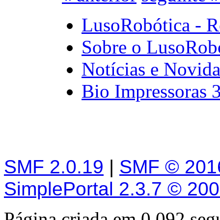
LusoRobótica - R
Sobre o LusoRob
Notícias e Novid
Bio Impressoras 
SMF 2.0.19
|
SMF © 201
SimplePortal 2.3.7 © 20
Página criada em 0.092 se