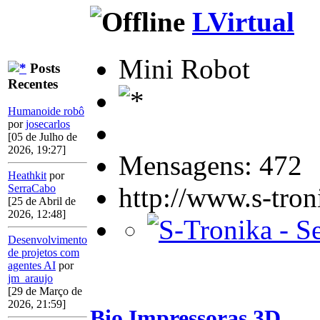
LVirtual
Mini Robot
Posts
Recentes
Humanoide robô
por
josecarlos
[05 de Julho de
2026, 19:27]
Mensagens: 472
Heathkit
por
http://www.s-tro
SerraCabo
[25 de Abril de
2026, 12:48]
Desenvolvimento
de projetos com
agentes AI
por
jm_araujo
[29 de Março de
2026, 21:59]
Bio Impressoras 3D