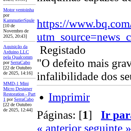
Motor ventoinha
por
https://www.bq.com
KammutierSpule
[10 de
Novembro de
utm_source=news_c
2025, 20:43]
Registado
Aquisição da
Arduino LLC
pela Qualcomm
"O defeito mais gra
por
SerraCabo
[22 de Outubro
infalibilidade dos se
de 2025, 14:16]
MMD-1 Mini
Micro Designer
Imprimir
Restoration - Part
1
por
SerraCabo
[22 de Outubro
de 2025, 12:44]
Páginas: [
1
]
Ir par
« anterior
seguinte 