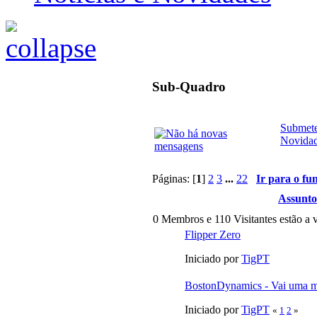
Sub-Quadro
Submete
Novida
Páginas: [
1
]
2
3
...
22
Ir para o fu
Assunto
0 Membros e 110 Visitantes estão a v
Flipper Zero
Iniciado por
TigPT
BostonDynamics - Vai uma 
Iniciado por
TigPT
«
1
2
»