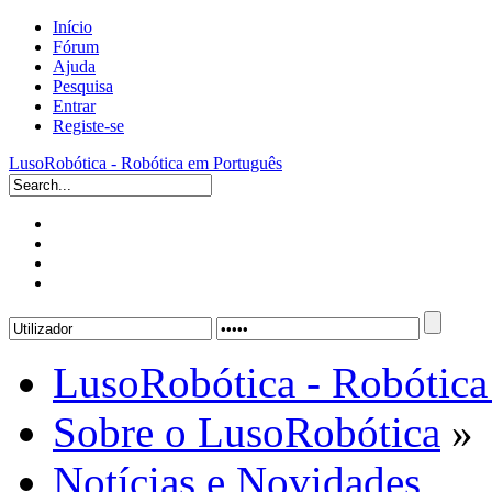
Início
Fórum
Ajuda
Pesquisa
Entrar
Registe-se
LusoRobótica - Robótica em Português
LusoRobótica - Robótica
Sobre o LusoRobótica
»
Notícias e Novidades