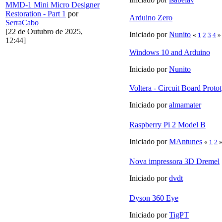
MMD-1 Mini Micro Designer
Restoration - Part 1
por
Arduino Zero
SerraCabo
[22 de Outubro de 2025,
Iniciado por
Nunito
«
1
2
3
4
»
12:44]
Windows 10 and Arduino
Iniciado por
Nunito
Voltera - Circuit Board Prot
Iniciado por
almamater
Raspberry Pi 2 Model B
Iniciado por
MAntunes
«
1
2
Nova impressora 3D Dremel
Iniciado por
dvdt
Dyson 360 Eye
Iniciado por
TigPT