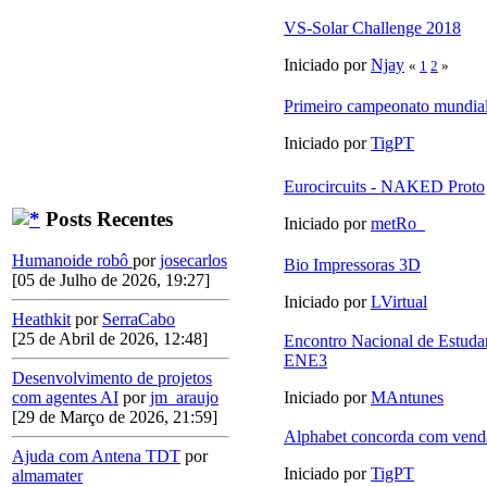
VS-Solar Challenge 2018
Iniciado por
Njay
«
1
2
»
Primeiro campeonato mundial
Iniciado por
TigPT
Eurocircuits - NAKED Proto
Posts Recentes
Iniciado por
metRo_
Humanoide robô
por
josecarlos
Bio Impressoras 3D
[05 de Julho de 2026, 19:27]
Iniciado por
LVirtual
Heathkit
por
SerraCabo
[25 de Abril de 2026, 12:48]
Encontro Nacional de Estudan
ENE3
Desenvolvimento de projetos
com agentes AI
por
jm_araujo
Iniciado por
MAntunes
[29 de Março de 2026, 21:59]
Alphabet concorda com vend
Ajuda com Antena TDT
por
Iniciado por
TigPT
almamater