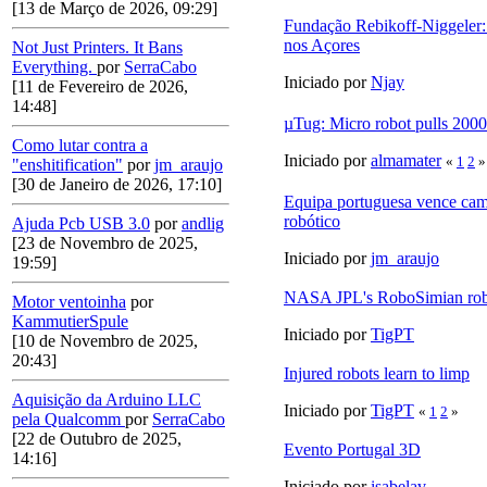
[13 de Março de 2026, 09:29]
Fundação Rebikoff-Niggeler:
nos Açores
Not Just Printers. It Bans
Everything.
por
SerraCabo
Iniciado por
Njay
[11 de Fevereiro de 2026,
14:48]
µTug: Micro robot pulls 2000 
Como lutar contra a
Iniciado por
almamater
«
1
2
»
"enshitification"
por
jm_araujo
[30 de Janeiro de 2026, 17:10]
Equipa portuguesa vence cam
robótico
Ajuda Pcb USB 3.0
por
andlig
[23 de Novembro de 2025,
Iniciado por
jm_araujo
19:59]
NASA JPL's RoboSimian ro
Motor ventoinha
por
KammutierSpule
Iniciado por
TigPT
[10 de Novembro de 2025,
20:43]
Injured robots learn to limp
Aquisição da Arduino LLC
Iniciado por
TigPT
«
1
2
»
pela Qualcomm
por
SerraCabo
[22 de Outubro de 2025,
Evento Portugal 3D
14:16]
Iniciado por
isabelav