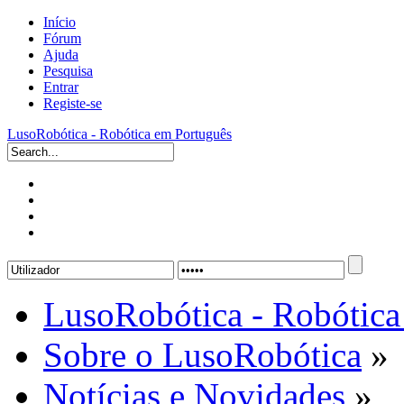
Início
Fórum
Ajuda
Pesquisa
Entrar
Registe-se
LusoRobótica - Robótica em Português
LusoRobótica - Robótica
Sobre o LusoRobótica
»
Notícias e Novidades
»