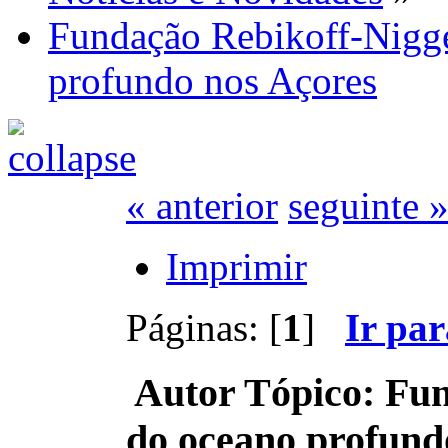
Fundação Rebikoff-Nigge
profundo nos Açores
« anterior
seguinte 
Imprimir
Páginas: [
1
]
Ir pa
Autor
Tópico: Fun
do oceano profund