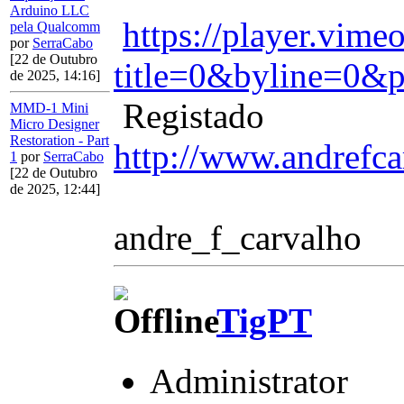
Arduino LLC
https://player.vim
pela Qualcomm
por
SerraCabo
[22 de Outubro
title=0&byline=0&p
de 2025, 14:16]
Registado
MMD-1 Mini
Micro Designer
Restoration - Part
http://www.andrefca
1
por
SerraCabo
[22 de Outubro
de 2025, 12:44]
andre_f_carvalho
TigPT
Administrator