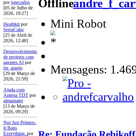
andre_f_car
por
josecarlos
[05 de Julho de
2026, 19:27]
Mini Robot
Heathkit
por
SerraCabo
[25 de Abril de
2026, 12:48]
Desenvolvimento
de projetos com
agentes AI
por
Mensagens: 1.46
jm_araujo
[29 de Março de
2026, 21:59]
Ajuda com
Antena TDT
por
almamater
[13 de Março de
2026, 09:29]
Not Just Printers.
It Bans
Re: Fundação Rebikoff
Everything.
por