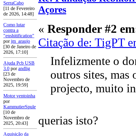
SerraCabo
Açores
[11 de Fevereiro
de 2026, 14:48]
«
Responder #2 em
Como lutar
contra a
"enshitification"
Citação de: TigPT e
por
jm_araujo
[30 de Janeiro de
2026, 17:10]
Infelizmente o d
Ajuda Pcb USB
3.0
por
andlig
outros sites, mas 
[23 de
Novembro de
projecto, muito in
2025, 19:59]
Motor ventoinha
por
KammutierSpule
[10 de
querias isto?
Novembro de
2025, 20:43]
Aquisição da