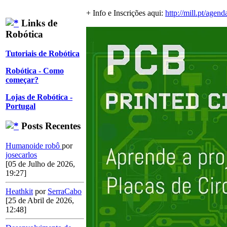
+ Info e Inscrições aqui:
http://mill.pt/agend
Links de
Robótica
Tutoriais de Robótica
Robótica - Como
começar?
Lojas de Robótica -
Portugal
Posts Recentes
Humanoide robô
por
josecarlos
[05 de Julho de 2026,
19:27]
Heathkit
por
SerraCabo
[25 de Abril de 2026,
12:48]