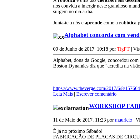
A
robótica
é uma das
ciências
mais
desafi
nos convida a imergir neste grandioso mundo
surgem no dia-a-dia.
Junta-te a nós e
aprende
como a
robótica
p
Alphabet concorda com vend
09 de Junho de 2017, 10:18 por
TigPT
| Vis
Alphabet, dona da Google, concordou com 
Boston Dynamics diz que "acredita na visão
https://www.theverge.com/2017/6/8/1576643
Leia Mais
|
Escrever comentário
WORKSHOP FABR
11 de Maio de 2017, 11:23 por
mauricio
| V
É já no próximo Sábado!
FABRICAÇÃO DE PLACAS DE CIRCUI