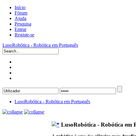
Início
Fórum
Ajuda
Pesquisa
Entrar
Registe-se
LusoRobótica - Robótica em Português
LusoRobótica - Robótica em Português
LusoRobótica - Robótica em 