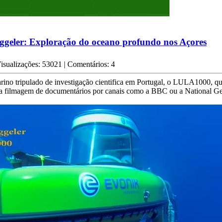
ggeler: Exploração do oceano profundo nos Açores
isualizações: 53021 | Comentários: 4
ino tripulado de investigação cientifica em Portugal, o LULA1000, 
na filmagem de documentários por canais como a BBC ou a National G