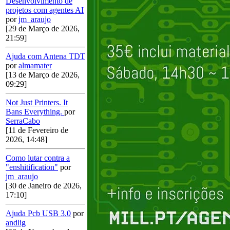
Desenvolvimento de
projetos com agentes AI
por
jm_araujo
[29 de Março de 2026,
21:59]
Ajuda com Antena TDT
por
almamater
[13 de Março de 2026,
09:29]
Not Just Printers. It
Bans Everything.
por
SerraCabo
[11 de Fevereiro de
2026, 14:48]
Como lutar contra a
"enshitification"
por
jm_araujo
[30 de Janeiro de 2026,
17:10]
Ajuda Pcb USB 3.0
por
andlig