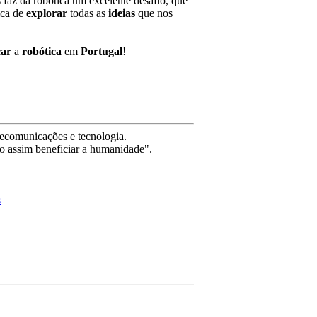
 faz da robótica um excelente desafio, que
ca de
explorar
todas as
ideias
que nos
car
a
robótica
em
Portugal
!
ecomunicações e tecnologia.
o assim beneficiar a humanidade".
s