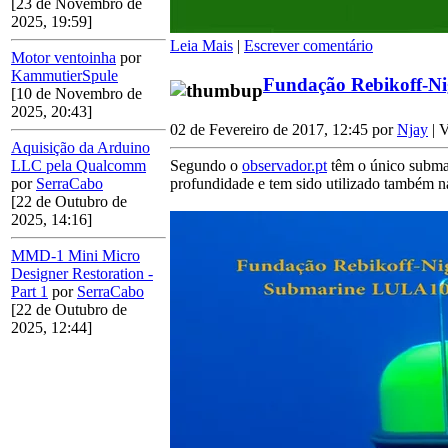
[23 de Novembro de
2025, 19:59]
Leia Mais
|
Escrever comentário
Motor ventoinha
por
KammutierSpule
Fundação Rebikoff-Ni
[10 de Novembro de
2025, 20:43]
02 de Fevereiro de 2017, 12:45 por
Njay
| V
Aquisição da Arduino
Segundo o
observador.pt
têm o único submar
LLC pela Qualcomm
profundidade e tem sido utilizado também 
por
SerraCabo
[22 de Outubro de
2025, 14:16]
MMD-1 Mini Micro
Designer Restoration -
Part 1
por
SerraCabo
[22 de Outubro de
2025, 12:44]