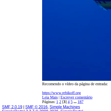
Recomendo o vídeo da página de entrada:
https://www.rebikoff.org
Leia Mais
|
Escrever comentário
Páginas:
1
2
[
3
]
4
5
...
187
SMF 2.0.19
|
SMF © 2016
,
Simple Machines