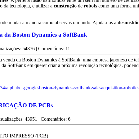
antes
. A perfeita fusão harmoniosa entre um sem fim número de ciências
 da tecnologia, e utilizar a
construção
de
robots
como uma forma úni
ode mudar a maneira como observas o mundo. Ajuda-nos a
desmistifi
a da Boston Dynamics a SoftBank
ualizações: 54876 | Comentários: 11
a venda da Boston Dynamics à SoftBank, uma empresa japonesa de tel
 da SoftBank em querer criar a próxima revolução tecnológica, podend
4/alphabet-google-boston-dynamics-softbank-sale-acquisition-robotic
ICAÇÃO DE PCBs
isualizações: 43951 | Comentários: 6
TO IMPRESSO (PCB)