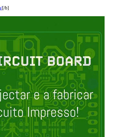
a/
[/b]